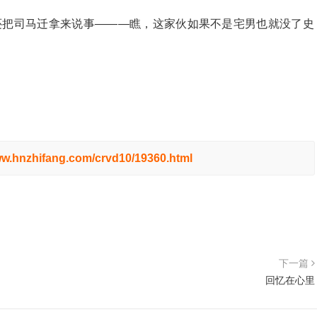
还把司马迁拿来说事———瞧，这家伙如果不是宅男也就没了史
ww.hnzhifang.com/crvd10/19360.html
下一篇
回忆在心里