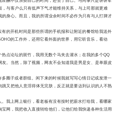
应酬不仅浪费自己的时间，还丢了自己。与同事只是讲讲荤
面，与客户么只有低声下气才能维持关系，与上司那就更难
我的身心。而且，我的所谓业余时间不必作为只有与人打牌才
有的开机时间是那些所谓的手机报和让附近的餐馆给我送外
SOHO的工作外，还用它看外面的世界，用它听音乐，看动
热点论坛的斑竹，我用无数个马夹去灌水；在我的多个QQ
网友。当然，除了视频，网友不会知道我是男是女、是单眼皮
多圈子或者群组。闲下来的时候我就写写心情日记或发泄一
肉跳又把他人意淫得体无完肤，反正就是要达到认识的人不熟
。我上网上银行，看老板有没有按时把薪水打给我，看哪家
淘宝网，我把收入直接转给他们，让他们给我快递各种生活用