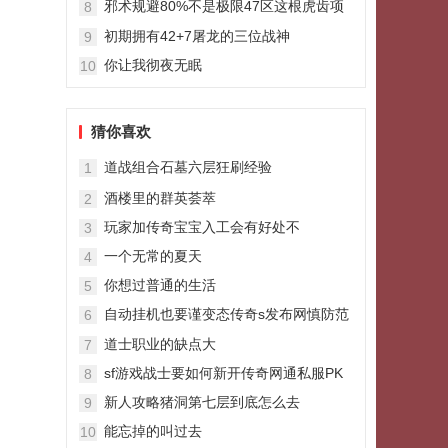
邪术规避80%不是极限47区这根虎齿项
8
链才是极限
初期拥有42+7屠龙的三位战神
9
你让我彻夜无眠
10
猜你喜欢
道战组合石墓六层狂刷经验
1
酒楼里的群英荟萃
2
玩家加传奇宝宝入工会有好处不
3
一个无常的夏天
4
你想过普通的生活
5
自动挂机也要谨变态传奇s发布网慎防范
6
找对地图
道士职业的缺点大
7
sf游戏战士要如何新开传奇网通私服PK
8
新人攻略猪洞第七层到底怎么去
9
能忘掉的叫过去
10