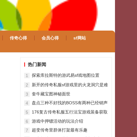
传奇心得
会员心得
sf网站
热门新闻
探索库拉斯特的游武易sf戏地图位置
1
新开的传奇私服sf游戏里的火龙洞穴是难
2
度十分大的舆图
奎牛藏宝图神秘面世
3
盘点三种不好找的BOSS有两种已经销声
4
匿迹了
176复古传奇私服五行法宝游戏装备获取
5
方法
游戏中押镖活动的玩法介绍
6
超变传奇里群体打架最有乐趣
7