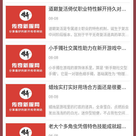
升一丢丢攻击和防御，还能增加打退效果，配一起
神殿副本是游戏里出了名的难，最后一关的远古
战士新手玩家，获取难度低到离谱，新手村NPC处
道巅复活倚仗职业特性解开持久对战
BOSS不仅攻击高，还会放一直有掉血的诅咒技
就能领取，刷新手小怪也能爆到。很多人觉得他只
玩法
能，老鼻子玩家都栽在这一步。我第一次闯关的
08-08
对路子战士，其实不然，法师得要当心点用自己的
时…
抗拒光环的攻击，而青铜斧，能混子位法师更顶地
道巅复活是专属道士职业的特色机制，诞生于复古
发挥抗拒光环的用处。我前期玩法师的时候，经常
中间阶段版本，区别于平平无奇复活道具的单次起
被小怪围着打，法师血量薄弱，贴脸打能力差，就
用处，该机制主打一直有续航、持久打架，没毛病
算放抗拒光环，也贼难将小怪打退，有时候还会被
合得来道士能奶能召唤、拿手拉扯消耗的职业特
小手镯社交属性助力在新开游戏中快
小怪近身秒掉，后来我碰巧获得一把青铜斧，试着
性。在当年的游戏环境里，多数玩家都执着于一眨
速拓展人脉
配一起抗拒光环用，才发现，法师得要当心…
08-08
眼炸场输出、速战速决，很少有人深耕续航玩法，
而吃透这套机制的道士玩家，总能在各类对局和开
小手镯在游戏的首饰体系里，算是 “新手期社交型
荒场景中稳占上风，成为让人头疼的存在。我刚玩
手镯”。它是一对银色细手镯，基础属性为 “物理防
游戏的时候，就是实打实的菜鸟，啥技巧都不懂，
御 + 1，魔法防御 + 1”，属性较弱，但有一个特殊
只会无脑刷怪升级，经常在各类地图被怪物碾压栽
功能 —— 佩戴后，在 “附近玩家” 列表中，会优先
蜡烛实打实好用场合方面还是很要命
了。后来没事就泡在游戏论坛，看各路老油条玩家
显示同样佩戴小手镯的玩家，还能发送 “新手互助”
的性的一种类型
分享实战经验、练级技巧，慢慢摸索出属于自…
08-08
专属消息，快速找到其他新手玩家。在新开的游戏
服务器中，多数新手玩家都会佩戴小手镯过渡，借
蜡烛是游戏里的打底的道具，全身雪白，点燃后会
助它的社交属性，能够在新开这个游戏当中更快速
发出浅浅的的白光，迷你型轻便，不占背包空间，
的拓展人脉关系，组建组队、加入公会，避免独自
能照亮跟前儿的黑暗区域，还能一眨巴眼驱散地图
游戏的孤独感。我第一次在新开游戏中靠小手镯拓
里的迷雾，获取难度低到离谱，新手村NPC处就能
老大个多角虫凭借特色技能成就超强
展人脉，是在 “新区开放” 当天。那会儿我刚创建战
购买，摆摊也能不费劲买到，配一起所有玩家。这
地图怪物
士角色，购买小手镯佩…