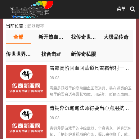
菜单
当前位置 :
武器爆率
全部
新开热血传奇私服网
找传奇世界私服网站
大极品传奇
传世世界私服
找合击sf
新传奇私服
雪霜高阶回血回蓝道具雪霜帮衬一把
搞定了的闯关以后收获肥得流油奖励
08-08
雪霜是游戏里的高阶回血回蓝道具，装在透亮的玉
瓶里的雪白透亮膏状物体，用后能一眨眼回血回蓝
满额血量和蓝量，还能解除大部分负面状态，比平
平无奇回血回蓝道具好用太多，是闯关高难度副本
青铜斧沉甸甸法师得要当心点用抗拒
的必须带好物。有雪霜帮衬一把，搞定了的闯关以
光环攻击
08-08
后收获肥得流油奖励也更有保障老鼻子高难度副本
的终极奖励得要全程存活才能获取，雪霜能在要命
青铜斧是游戏里的中级武器，全身青灰，斧身沉甸
的每时每刻救场，帮玩家稳住战局。我当年靠着雪
甸，手柄处缠着粗糙的布条，握起来很顺手，能提
霜，搞定了拿下了远古神殿副本的终极奖励。远古