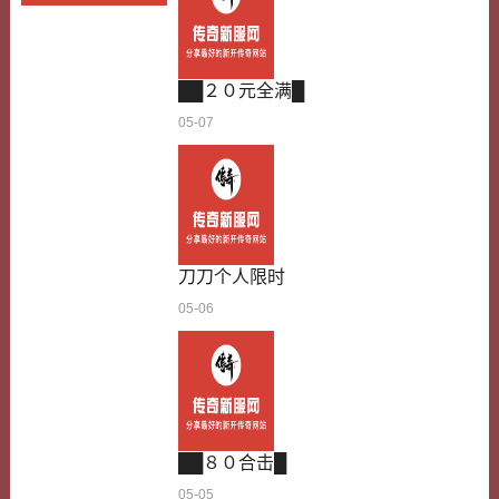
节奏，甚至能摸索出简单的PK技巧比如隔位砍怪，
避免被小怪围殴。那时候我拿着短剑，每天去蜈蚣
洞刷小怪，慢慢升级，攒金币，熟悉各个地图的路
线，甚至记下来猪洞上下上下的捷径。虽然短剑…
██２０元全满█
05-07
刀刀个人限时
05-06
██８０合击█
05-05