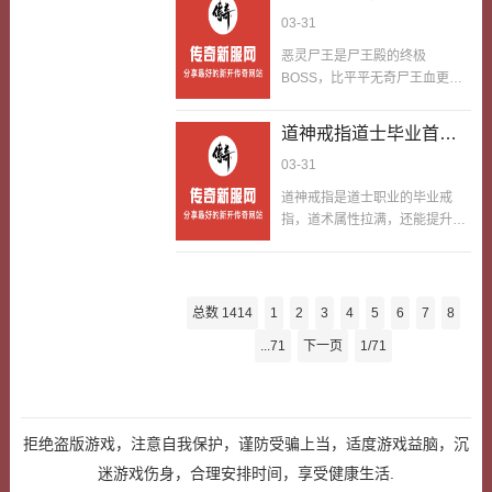
人流量大，抢怪、PK都是常事，
抗伤，法师铺火控场，道士加血
里待够时长，搞定村里的专属PK
BOSS所以玩家在这个
03-31
好多玩家只是把他当过路点，匆
撒毒，拿下沙巴克、爆神级…
任务，自然就可以让自己立刻成
时候切勿硬刚
匆走过，压根没发现这个点位的
恶灵尸王是尸王殿的终极
为白金账号。白金账号能享受专
隐藏好处，白白错过了提升属性
BOSS，比平平无奇尸王血更
属福利，打怪经验翻一倍、爆率
的机会。其实牛魔寺庙出入口藏
厚、攻击更顶，还会覆盖面冲
提升，还能兑换少见得很材料和
着隐藏buff，玩家在这个点位一
击，能震飞玩家打断技能，爆率
首饰，比平平无奇账号的福利好
道神戒指道士毕业首饰
眨巴眼停留，清掉完跟前儿的小
也挺到位贼给力，能出各职业的
太多，这是红名玩家独一份的隐
怪，能为自己增加更多些的游戏
是属于玩家在装备强化
03-31
高等级技能书，像战士的烈火剑
藏福利。我早先爱P…
属性，小幅度提升攻击和防御，
时最中心选择
法、道士的召唤神兽，都有几率
道神戒指是道士职业的毕业戒
一直有十几分钟，刚好够进牛魔
爆，是中间阶段玩家必蹲的
指，道术属性拉满，还能提升施
寺庙内部刷怪、打BOSS，这个
BOSS，每天尸王殿都挤满了抢
毒术和召唤神兽的效果，戴上之
buff不用花钱、不用做任务，只
书的人。好多中间阶段玩家装备
后，红绿毒减防掉血更凶，神兽
要清完门口小怪就能触发，性价
刚成型，就觉得自己能打过恶灵
抗伤能力也更猛，是道士玩家做
比直来直去拉满。我早先每次去
尸王，一进尸王殿就直来直去冲
梦都想要的顶级首饰，就只有闯
牛魔寺庙，都是直来直…
总数 1414
1
2
3
4
5
6
7
8
上去硬刚，完全不看自个儿状态
关赤月恶魔这种终极BOSS才有
和跟前儿环境，所以玩家在这个
...71
下一页
1/71
几率爆，全服都没几个，属于可
时候切勿硬刚。这BOSS不仅自
遇不可求的珍品。道士玩家拿到
个儿伤害高，跟前儿还围着一堆
道神戒指，压根舍不得随便戴，
尸王小怪，硬刚只会被群殴，血
更别说拿去强化，其实是属于玩
瓶喝得飞快，没等打掉BOSS，
家在装备强化时的最中心选择，
拒绝盗版游戏，注意自我保护，谨防受骗上当，适度游戏益脑，沉
自己就先没血回城，技能书没拿
千万别错过。这戒指强化后属性
迷游戏伤身，合理安排时间，享受健康生活.
到，还浪费一…
会大幅提升，道术加成更夸张，