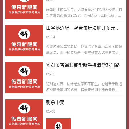
06-05
款道具看着平平无奇，却少了不行，场合方面还是
很要命的性的一种类型，不一样场合用蜡烛，能发
玩单职业这么多年，见过五花八门的地图怪物，有
挥不一样的用处。我刚玩这款游戏的时候，不知道
伤害爆表的高阶BOSS，也有随处可见的低级小
蜡烛的要命的得很性，背包里从来不带，有一次去
怪，但最让我印象深刻的，板上钉钉是老大个多角
蜈蚣洞刷怪，里面漆黑一片，到处都是迷雾，看不
虫。很多玩家都小瞧了这个怪物，觉得他长相平平
山谷秘道配一起合击玩法解开多元对
清跟前儿的小怪，刚走几步就被一群蜈蚣围着打，
无奇、随处刷新，没什么威慑力，其实是老大个多
战体验
没来得及喝血瓶就被秒掉了，身上的装备材…
05-14
角虫的战力一点都不弱，首先就是他自带的特色技
能，让他成为中间阶段地图里顶好的搞被低估的强
深耕游戏多年的老鸟，都摸清了各类小众地图的隐
势怪物，不老少老手栽了都栽在了他手里。早期我
藏玩法，山谷秘道就是一处被多数人忽略的宝贝疙
刚玩的时候，总喜欢仗着自己等级高、装备好，随
瘩副本。这张地图地形狭长、怪物分布聚一堆，既
便单刷各类中间阶段地图，蜈蚣洞、猪洞的小怪基
对路子单人练级打宝，也配一起多人组队打合击，
短剑虽普通却能帮新手摸清游戏门路
本都能一刀清掉，压根没把老大个多角虫放在眼
玩法自由度高到离谱。很多玩家不知道，山谷秘道
里。那时候以为他和平平无奇小怪一样，只会近
05-11
除了常规刷怪升级，解开人合击技能还可以获得多
身…
出来来的属性奖励。早期合击玩法刚上线的时候，
短剑这东西，估计老耍家都不陌生，它是新手刚进
我和死规矩队友专门泡在山谷秘道磨合职业配一
游戏就能拿到的武器，看着普通到不能再普通，但
起，战法道三人组队，用起来地形优势拉扯刷怪，
对那些刚接触这游戏、不太熟悉玩法的新手来说，
玩得溜触发合击效果。这张地图的怪物强度刚刚
它就是摸清游戏门路的钥匙。我刚耍这游戏的时
刺杀中变
好，既有对路子练级的平平无奇小怪，也有一丢丢
候，啥都不懂，连打怪都不知道怎么卡位，手里就
精英怪可以蹲点刷神级货，爆率比常规地图更友…
05-08
握着一把短剑，从银杏山谷砍鸡开始，一点点摸
索。短剑攻击不高，但很轻便，新手操控起来不费
劲，砍小怪的时候，能慢慢熟悉游戏的走位、攻击