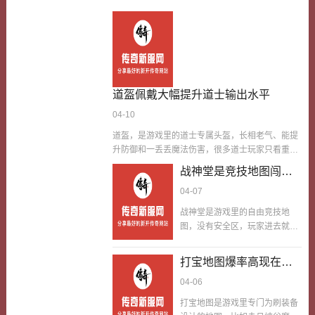
道盔佩戴大幅提升道士输出水平
04-10
道盔，是游戏里的道士专属头盔，长相老气、能提
升防御和一丢丢魔法伤害，很多道士玩家只看重他
的防御，其实道盔输出水平可以说是有了贼大的提
战神堂是竞技地图闯它
升，佩戴他，能大幅提升道士的输出水平，摆脱只
PK在里面每天都有无数
04-07
奶不攻的难办的事。我玩道士很多年，一直被别人
人在盟重传送到这比高
说只奶不攻，只能给队友回血、放毒，输出能力太
战神堂是游戏里的自由竞技地
低
差，每次刷怪、打BOSS，都只能混子位队友，不
图，没有安全区，玩家进去就能
能往前冲输出，就算拿到高阶装备，输出水平也上
PK，赢了能拿战神积分换战神装
不去，我还以为是道士这个职业的问题，特别不甘
备，是玩家比战力高低的热门地
打宝地图爆率高现在玩
心，一直想提升自己的输出。后来我在一次闯副本
点。很多玩家不知道战神堂在
的时候，爆到了一顶道盔，佩戴之后，我发现自己
家们在里面玩的时候要
04-06
哪，其实闯它PK，在里面每天都
的输出水平有了贼大的提升，这才知道，道盔…
注意抢BOSS时机
有无数人在盟重通过战神NPC传
打宝地图是游戏里专门为刷装备
送到这比高低，我当年每天都在