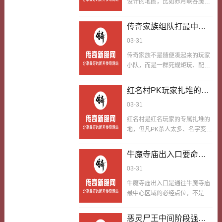
设计的地图，比如赤月峡谷魔龙
盟重等传送，一进战神堂就找战
城堡，里面的BOSS爆率比普通
力相近的玩家PK，没一周就攒够
地图高50%，能出赤月套装魔龙
传奇家族组队打最中心
积分换了战神手镯，战力一下涨
武器等稀有装备。但因为爆率
了不少。第一次闯战神堂，我在
力量因为玩家了解的话
03-31
高，玩家也多，现在玩家们在里
盟重问了半天才找到传送NPC，
更易拿下沙巴克
面玩的时候，要注意抢BOSS的
传奇家族不是随便凑起来的玩家
一进去就被个高战力玩家秒了，
时机比如记住BOSS刷新时间、
小队，而是一群死规矩玩、配合
后来才知道要找战力相近的比高
提前蹲守、组队配合，才能抢到
心有灵犀的最中心团队，有队长
低，别瞎挑战；老玩家跟我说：
BOSS，我当年就靠精准把握时
指挥，有死规矩的战法道配一
每天下午3点盟重传送的人最
红名村PK玩家扎堆的地
机，在打宝地图爆了不少好装
起，平时一起刷怪打宝，组队
多，这时候进去找同等级的玩家
备。第一次去打宝地图赤月峡
自然就可以让自己立刻
03-31
打、沙巴克攻城一起上，彼此知
PK，赢的概率高。我照做后，…
谷，我没记BOSS刷新时间，逛
成为白金账号
根知底，不会卖队友、抢装备，
红名村是红名玩家的专属扎堆的
了一下午都没遇到赤月恶魔，还
是游戏里最稳固的团体，单打独
地，但凡PK杀人太多、名字变红
被其他玩家抢了月魔蜘蛛的掉落
斗的玩家，压根比不过家族的力
的玩家，回城都会直来直去到这
物。后来老玩家跟我说：现在玩
量。好多玩家喜欢自个儿玩，觉
儿，没胆子随便去稳得很区，怕
家们在里面玩的时候，都记
牛魔寺庙出入口要命的
得自由，不想加入家族受约束，
被别的玩家追杀，村里全是顶尖
BOSS刷新时间，比如赤月恶魔
其实因为玩家了解的话，就知道
点位能为自己增加更多
03-31
的大佬或者爱PK的玩家，氛围心
每四小时刷新一次，提前十分钟
传奇家族的优势有多大。沙巴克
些的游戏属性
里发慌得很，到处都是切磋、约
蹲守就行。我…
牛魔寺庙出入口是通往牛魔寺庙
攻城、闯关终极BOSS，都是家
架的，装备差一点的都没胆子轻
最中心区域的必经点位，不是平
族间的对抗，自个儿玩家连城门
易凑上去。好多玩家觉得红名村
平无奇的地图传送点，这里整年
都摸不到，加入家族，跟着团队
就是打打杀杀的地方，待着就只
整月刷新牛魔系小怪和精英怪，
听指挥，分工门儿清，战士冲脸
恶灵尸王中间阶段强力
有险得很，其实不然，在红名村