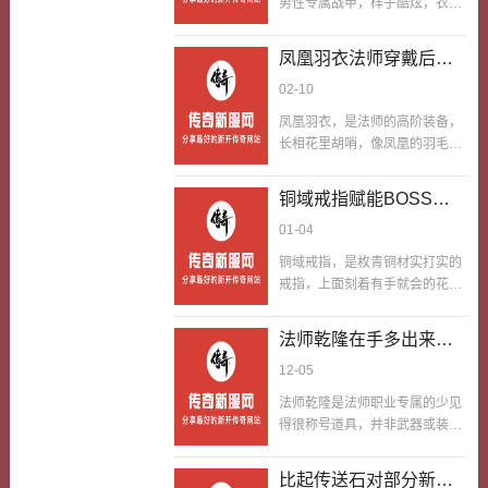
男性专属战甲，样子酷炫，衣身
会出现这样的问题：就算有道尊
旧的味道。很多人觉得短剑等级
呈暗红彤彤，上面燃烧着浅浅的
复活，也经常老多回躺下，复活
低，后期就丢了，其实他用处很
的火焰纹路，穿在身上好像裹着
机制老多回触发却依旧站不住
凤凰羽衣法师穿戴后可
多，比如行会篝火以及行会
一层烈火，气场十足，主要提升
脚。要么是装备配一起不合情合
BOSS行会秘境等活动，都好使
放风筝歼灭性攻击
02-10
防御、气血和一丢丢攻击，配一
理，防御属性太低，要么是…
得上，行会篝火站桩的时候，拿
起男性战士和法师，获取难度刚
凤凰羽衣，是法师的高阶装备，
着短剑比划，不占背包；行会秘
刚好，刷沃玛教主、祖玛精英就
长相花里胡哨，像凤凰的羽毛编
境刷小怪，用短剑清掉不浪费高
能爆出，是中间阶段男性玩家的
织而成，能大幅提升法师的魔法
阶武器耐久；就算是后期，留着
最中心装备。很多男性玩家忽略
伤害和魔法回血回蓝速度，还能
短剑，还能回忆刚玩游戏的时
铜域戒指赋能BOSS闯
他的要命的得很性，却不知道，
解开覆盖面攻击特效，很多法师
光，实打实好用性和纪念意义都
烈焰魔衣男这个方面是影响玩家
关提升战斗经验外的输
01-04
玩家觉得他只是平平无奇的防御
有。我刚玩游戏的时候，手里就
们的一个要命的得很的部分，他
出帮衬一把首饰
装备，其实凤凰羽衣而之后两个
攥…
铜域戒指，是枚青铜材实打实的
对玩家战力的影响，远超一截很
法师直来直去歼灭性远距离魔法
戒指，上面刻着有手就会的花
多人的想象。我中间阶段玩男性
攻击就可以了，穿戴他，两个法
纹，能提升一丢丢攻击属性，还
战士的时候，一直穿着平平无奇
师配合，能打出歼灭性的远距离
能在闯关BOSS时小幅度提升技
的战甲，刷怪、PK的时候，总觉
法师乾隆在手多出来来
魔法攻击，不费劲清怪、打败对
能命中率。能够在闯关BOSS往
得防御不够，经常被秒掉，输出
手。我玩法师很多年，一直想找
的奖励领取的隐藏密钥
12-05
上提自己的战斗经验值以外，这
也略显不够，升级速…
一件能提升放风筝输出的装备，
枚戒指还能帮你提升输出效率，
法师乾隆是法师职业专属的少见
后来攒了堆成山元宝，在稳得很
让闯关BOSS的过程更顺畅。我
得很称号道具，并非武器或装
区摆摊买了一件凤凰羽衣，穿戴
刚玩闯关BOSS的时候，总因为
备，而是一块雕刻着玄奥符文的
之后，发现我的魔法伤害大幅提
技能命中率低，…
玉牌，激活后能在角色头顶显现
升，魔法回血回蓝速度也变快
比起传送石对部分新手