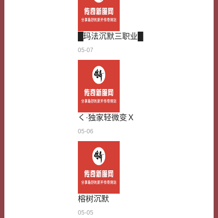
战、法神套那样专属某个职业，也不像天竺项链那
样有特殊效果，但胜在百搭，不管你耍哪个职业，
不管你是新手还是高手，戴它都不违和。以前我…
█玛法沉默三职业█
05-07
く·独家轻微变Ｘ
05-06
榕树沉默
05-05