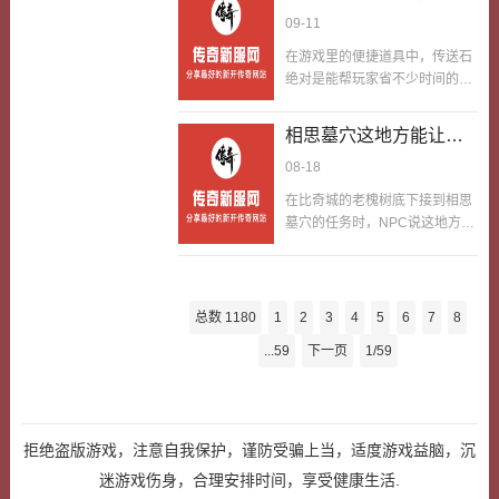
乾隆称号，不仅能提升魔法攻击
了，刷怪的时候，放冰咆哮、铺
玩家来说更要掌握用法
09-11
与施法速度，最要命的的是能解
火墙，能嗖嗖快秒杀成…
开多出来来的奖励领取权限，无
在游戏里的便捷道具中，传送石
论是日常任务还是BOSS击杀，
绝对是能帮玩家省不少时间的宝
都能比平平无奇玩家多拿一份稀
贝。它不像药水那样能回血回
罕得很道具。这块玉牌当年在服
蓝，也不像装备那样能加属性，
相思墓穴这地方能让所
里贼罕见，说是隐藏密钥一点都
却有个核心作用使用后能直接传
不夸张。我当年玩法师的时候，
有玩家都获得更高经验
08-18
送到已解锁的地图，不用再花十
对这块玉牌可谓是做梦都想要。
级别超划算
几分钟跑图，不管是赶去刷副
在比奇城的老槐树底下接到相思
那时候我刚升到40级，虽然有了
本、抢BOSS，还是从危险区域
墓穴的任务时，NPC说这地方藏
打底的的输出能力，但想要嗖嗖
逃生，都能派上大用场。可老玩
着段凄美的爱情故事，当时只当
快提升装备等级，就得要堆成山
家都清楚，比起传送石本身，对
是噱头，直到踏进那布满蛛网的
的元宝和材料，而平平无奇任务
部分新手玩家来说，更重要的是
石门才信了墓道两侧的石壁上刻
的奖励压根供不应求。有次在稳
掌握它的用法，要是只会瞎用，
着牵手的男女浮雕，尽头的墓室
得很区看到一位顶着乾隆…
总数 1180
1
2
3
4
5
6
7
8
不仅浪费道具，还可能把自己传
里摆着两口石棺，空气中飘着若
进危险地图，反而得不偿失。我
...59
下一页
1/59
有若无的檀香，连怪物都是成对
第一次见新手玩家乱用传送石，
出现的幽魂情侣。更让人惊喜的
是在带公会新手法师小宇的时
是这里的经验。普通僵尸给100
候。当时小宇刚级，攒了点元宝
经验，这儿的幽魂情侣一只就给
买了一组传送石，兴奋地跟我
250，两只一起杀还能触发同心
拒绝盗版游戏，注意自我保护，谨防受骗上当，适度游戏益脑，沉
说：哥，有这玩意儿以后不用
加成，额外多经验。第一次组队
迷游戏伤身，合理安排时间，享受健康生活.
跑…
来，我和法师小李各引一对幽