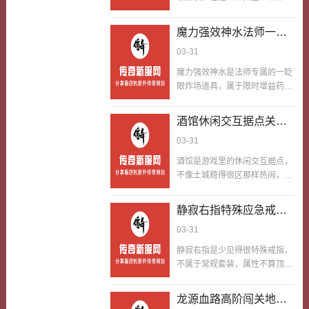
防才能快速清理，开启活动拿奖
链、法神手镯、法神戒指，能大
励比如龙脉碎片、经验卷轴，我
幅提升魔法攻击和魔法防御，还
魔力强效神水法师一眨
当年靠红毒，没8分钟就清理完
能激活法神护盾特效，受到攻击
守卫，开启活动拿到了龙脉碎
眼炸场道具适当放自个
03-31
时减少20%伤害，是法师玩家的
片，换了件抗防装备。第一次参
儿进攻硬实力
终极追求。很多新手玩家不知道
魔力强效神水是法师专属的一眨
加七星龙脉活动，我没带红毒，
选什么职业，其实法神套装的存
眼炸场道具，属于限时增益药
打龙脉守卫一下只掉点血，分钟
在，正好说明法师职业有明确的
水，用后短时间内大幅提升魔法
只清理了3只，活动失败了；后
成长路径和强大的后期能力，因
伤害，变少技能蓝耗，加快技能
来老玩家跟我说：用红毒减防，
酒馆休闲交互据点关联
此玩家完全可以选择到适合自己
放速度，是法师群刷怪、打
才能快速清理守卫，开启活动拿
的职业，我当年就是因为喜欢法
任务过程其实并不是很
03-31
BOSS、PK的神器。平时刷怪用
奖励，别省毒药。我照做…
神套装的特效，选择了法师职
複杂
太浪费，留到高危每时每刻用，
酒馆是游戏里的休闲交互据点，
业，一直玩到现在。第一次看到
能一眨眼让法师的群伤能力拉
不像土城稳得很区那样热闹，也
法神套装，是在公会里的资深法
满，脆皮法师也能一眨眼变成输
不像各大地图那样打打杀杀，里
师玩家身上，他穿着法神套装放
出机器。好多法师玩家，要么舍
面有NPC可以闲聊、接取隐藏任
冰咆哮，特效华丽，伤害还高，
静寂右指特殊应急戒指
不得用这瓶神水，一直囤在仓库
务，还能跟别的玩家歇脚交流，
我瞬间就喜欢上了这个职业。后
过期，要么随便乱用，没发挥出
快要了输了时候才能用
03-31
是游戏里少有的安逸地方。好多
来我开始玩法师，朝着…
一眨眼炸场效果，完全浪费了道
发挥奇效
玩家一心刷怪打装备，压根没留
静寂右指是少见得很特殊戒指，
具。没毛病的用法是，碰到高难
意过酒馆，觉得这里没什么用，
不属于常规套装，属性不算顶尖
度BOSS、组队打PK或者群刷高
错过了不老少隐藏福利。酒馆里
的，没有高额的攻击或防御加
密度怪物时，用神水，玩家们就
藏着专属的日常任务，奖励经
成，但自带独一份的应急特效，
可以适当的出来自己的进攻硬实
龙源血路高阶闯关地图
验、金币还有少见得很材料，好
能在危急每时每刻一眨眼冻结跟
力了，不用保留，火墙、冰咆哮