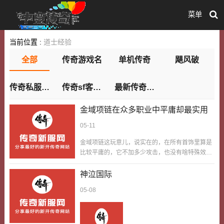
菜单
当前位置 :
道士经验
全部
传奇游戏名
单机传奇
飓风破
传奇私服合击版
传奇sf客服端
最新传奇sf网站
金域项链在众多职业中平庸却最实用
05-11
金域项链这玩意儿，说实在的，在所有首饰里算是
比较平庸的，它不加多少攻击，也没有啥特殊效
果，不管是战士、法师还是道士，戴它都不算最优
选择，但它却是最实用的首饰之一，不管哪个职业
神泣国际
都能用。我耍过三个职业，每个职业都戴过金域项
05-08
链，耍战士的时候，它能稍微补点攻击，让打怪更
轻松；耍法师的时候，它能加一点点蓝量续航，不
用总喝蓝瓶；耍道士的时候，它能辅助提升施毒术
的效果，抢BOSS归属的时候更有优势。它不像圣