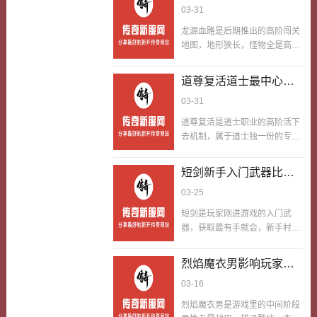
多玩家听说有任务，觉得肯定贼
配一起当下新开玩法节
03-31
前儿怪物或敌人，争取喘息时
轮番放，顶大的化输出，嗖嗖快
难，步骤绕得很，懒得去做，其
奏
间，是绝境翻盘的小秘密武器。
清…
龙源血路是后期推出的高阶闯关
实这个任务的过程并不是很複
这枚戒指爆率低到离谱，就只有
地图，地形狭长，怪物全是高阶
杂。不用闯关强力BOSS，不用
闯关隐藏BOSS才有几率掉落，
精英，伤害高、防御厚，还有覆
跑遍各大高危地图，就是帮NPC
全服都没几枚，属于可遇不可求
盖面攻击技能，难度远超一截赤
跑腿送东西、清掉酒馆跟前儿的
道尊复活道士最中心活
的稀罕得很道具。好多玩家拿到
月峡谷、祖玛寺庙，没成型的装
小怪，步骤有手就会，难度低到
静寂右指，觉得属性普普通通，
下去机制道士玩家常遇
03-31
备和团队配合，进去就是送人
离谱，新手玩家都能不费劲搞…
平时刷怪、PK随便乱用，特效触
这类活下来问题
头。但对应的爆率也是天花板级
道尊复活是道士职业的高阶活下
发后没起到用处，还觉得这戒指
别，能出魔龙套、高阶强化材
去机制，属于道士独一份的专属
没用，完全没摸透他的用法。这
料，是后期玩家追求顶级装备的
能力，触发后能在躺下后嗖嗖快
枚戒指的最中心用法，是并且快
必争之地，门槛高到离谱。早期
复活，保留部分状态，不用跑魂
要了输了的时候才能用，不管是
短剑新手入门武器比如
版本里，龙源血路玩法就一种，
回稳得很区再赶路，是道士单刷
刷BOSS丝血被围、还是PK被集
就是硬肝刷怪，难度大还效率
行会篝火以及行会
03-25
BOSS、高危PK的最中心依仗。
火，眼看就要输了躺下，这时…
低，合一起现在的新开玩法的情
BOSS行会秘境等都好
这个机制不是天生就有，要搞定
短剑是玩家刚进游戏的入门武
况，地图玩法做了优化，加入了
使
道士专属职业任务，提升道术属
器，获取最有手就会，新手村出
团队卡位、分段闯关的新模式，
性才能解开，是高阶道士的一眼
生就有，攻击平稳，手感顺手，
不再是简简单单的数值碾压，更
认得出能力，有了他，道士的活
没有花里胡哨的属性，却能陪伴
考验职业配一起和打法套路配
烈焰魔衣男影响玩家战
下来能力直来直去拉满。虽说道
新手度过最青涩的阶段，砍小
合，平平无奇玩家只要找对队
士有召唤神兽抗伤，还有施毒术
力的最中心男装战甲
03-16
怪、做新手任务、门儿清职业手
友、掌握打法套路，也能尝试
消耗，续航能力比战士、法师
法，全靠他撑着，是每个玩家游
闯…
烈焰魔衣男是游戏里的中间阶段
强，但我们可以发现道士玩家也
戏生涯里的第一把武器，满是怀