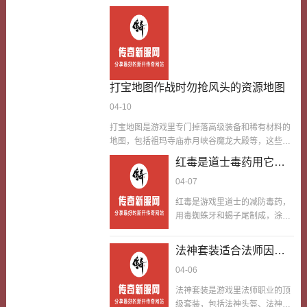
打宝地图作战时勿抢风头的资源地图
04-10
打宝地图是游戏里专门掉落高级装备和稀有材料的
地图，包括祖玛寺庙赤月峡谷魔龙大殿等，这些地
图内的BOSS和精英怪物掉落的奖励非常丰厚，但
红毒是道士毒药用它打
也吸引了大量玩家前来争夺，很容易引发PK。在打
怪才能快速开启七星龙
04-07
宝地图作战时不要总是抢著出风头，一方面是因为
脉活动拿活动奖励
抢风头容易成为其他玩家的攻击目标，导致死亡并
红毒是游戏里道士的减防毒药，
失去奖励；另一方面是因为打宝需要团队协作，抢
用毒蜘蛛牙和蝎子尾制成，涂抹
风头会破坏团队配合，降低打宝效率，甚至导致团
在武器上攻击怪物，能让怪物防
灭。我第一次在打宝地图赤月峡谷作战时，看到赤
御降低15%，持续秒，很多道士
法神套装适合法师因此
月教主刷新，不顾团队安排，直接冲上去抢输出，
只用它刷怪，其实用红毒打怪，
结果吸引了教主的仇恨，还成了其他玩家的攻击目
玩家完全可以选择到适
04-06
才能快速开启七星龙脉活动活动
标，最后不仅被教主击杀，辛苦刷到的材料也…
合自己的职业
要求玩家在分钟内清理只龙脉守
法神套装是游戏里法师职业的顶
卫，龙脉守卫防御高，用红毒减
级套装，包括法神头盔、法神项