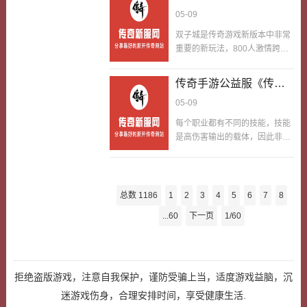
料。【奔雷谷活动】奔雷谷活动
去的可不仅是一次龙源血路机
小技巧，在浑水摸鱼中经常收人
游戏》双子城BOSS是
05-09
时间为每周日21:30，活动开始
会，更是整个队伍覆灭…
头，那么想要拿到这个称号也不
什么？抢BOSS技巧介
后玩家可进入奔雷谷地图。奔雷
双子城是传奇游戏新版本中非常
是没有可能，下面就分别从四大
绍！
谷中有三个BOSS，在21:30-
重要的新玩法，800人激情跨服
职业来说说应该如何更快的累积
21:45随机刷新。奔雷谷BOSS的
作战，双份豪华奖励!在双子城活
击杀数吧。【战士】说起来战士
归属与其他BOSS都不同，而是
动中，除了杀人攻城，还有一个
在抢人头方面确实有一些劣势，
传奇手游公益服《传奇
行会或玩家的伤害比例进行分
不容忽视的BOSS!【BOSS信
他没有丰富的范围伤害性技能，
配，在跨服奔雷谷中对BOSS伤
游戏》两套技能快捷键
05-09
息】双子城BOSS位于地图左
导致他在团战中不容易拿…
害排名前6(本服奔雷谷前3)且伤
该怎么安排？
侧，名为憎恶之源。平时的双子
每个职业都有不同的技能，技能
害超过BOSS血量1%的行会或玩
城是没有BOSS的，BOSS只在
是高伤害输出的载体，因此非常
家就有资格参与分配。【拍卖行
双子城活动中出现。击杀BOSS
重要。在我们的画面左侧，可以
玩法】奔雷谷活动产生的奖励如
可以获得全员增益BUFF：20%
显示四个普通技能，至于放哪几
何分配给各个行会及玩家?平分
攻击、20%血量、10%双防，持
个技能就要看自己的需求了。新
实物当然不可能，但元宝可以!奔
续10分钟。这个增益可以说非常
版本传奇游戏中，我们可以设置
雷谷活动产出的东西，会自动挂
总数 1186
1
2
3
4
5
6
7
8
高，甚至能扭转双方实力，因此
两套技能快捷键，根据不同的需
到拍卖…
BOSS非常重要。【注意事项】
...60
下一页
1/60
求切换。【切换需求】为什么要
1、双子城BOSS属性非常高，如
切换快捷键?因为快捷键是可以
果人数较少，可能要打很久。
迅速释放技能的地方，而每个技
能都有不同的作用，不一定适合
全部场景，比如法师的火墙适合
拒绝盗版游戏，注意自我保护，谨防受骗上当，适度游戏益脑，沉
抢BOSS、杀怪，不适合杀人。
迷游戏伤身，合理安排时间，享受健康生活.
虽然左边的快捷键可以上下滑