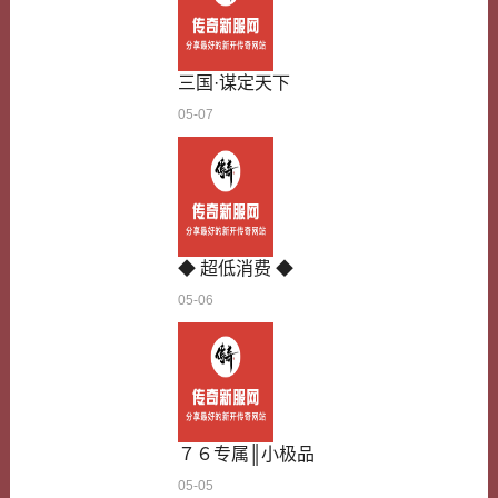
群怪的时候，根本来不及卡位，经常被围殴；后来
我换法师，铺火墙清怪，速度很快，但血太薄，稍
微被小怪碰几下就没血了，只能靠走位躲技能…
三国·谋定天下
05-07
◆ 超低消费 ◆
05-06
７６专属║小极品
05-05