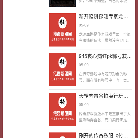
贝，但却不知道，自己的等级才
性的战斗是贼的要命的得很的。
进度，一天要跑好几个副本，没
是打开这份幸运的密码！刚开始
单打独斗就算装备再好，也好搞
疾风神水的…
玩的时候，我也和大家一样，见
被群殴，跟着行会团队，听指挥
新开陷阱探测专家龙源
着食人树叶就冲上去抢。结果不
卡点位、拉刺杀、控距离，攻防
血路团队型法师打法
05-09
仅啥都没抢到，还被周围的怪物
有序，才能把龙王靴的防御…
打得落花流水。后来请教了一位
龙源血路是传奇游戏里面一个很
大佬，才明白等级的重要性。有
有激情的玩法，虽然没有沙巴克
一次，我把等级升到了关键节
那种大型团战的热火朝天，但是
点，再去挑战食人树叶所在的地
在热血的程度上也丝毫不逊色，
945丧心病狂pk称号获取
图。这次明显感觉轻松了许多，
龙源血路的特点就是怪物攻击高
怪物的攻击对我来说威胁不大。
攻略
05-09
玩家pk欲望强，因为在这里干掉
在清理完小怪后，顺利拿到了食
对方是会掉落装备的，所以大家
在传奇游戏中有着形形色的称
人树叶掉落的珍贵道具。从那之
都很想置对方于死地，而作为打
号，而在所有称号中，有一类称
后，我就明白了一个道理想要获
群架核心输出之一的法师职业，
号是最吸引人的，那就是pk称
得食人树叶的幸运，必须先提升
应该如何在龙源血路中发挥最大
号，这称号不仅能为玩家带来丰
自己的等级。等级不够，就算运
天罡奔雷谷拍卖行玩法
的作用呢?【法师VS龙源血路】
富的属性加成，而且还有着霸气
气再好，也很难在这片区域立
法师在龙源血路中最大的劣势在
介绍
05-09
的名称，可以让你在任何场合都
足。新手玩家们别心急，先…
于缺少掩护，由于只能往两边跑
成为夺目的焦点。不过，pk称号
传奇游戏新版本中隆重推出了大
不能往左右跑，所以在走位上法
也不是那么容易获得的，如果靠
型活动奔雷谷，而拍卖行正是奔
师会受到很大的限制，因此，在
单打独斗，要获得pk称号可谓难
雷谷的衍生玩法，用于处理奔雷
龙源血路战场上，法师首先要考
上加难。不过，如果经常参加沙
谷活动中爆出的各种道具与材
虑的是保护好自己，一旦死亡失
刚开的传奇私服《传奇
巴克等大型团战，只要注意一些