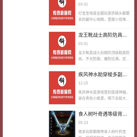
果发现特效没了就觉得是装备坏
图指定的组合方式打出
03-31
谱，不是靠刷怪能轻易拿到的，
把武器的价值发挥到顶到天…
了，其实这款戒指的特效机制很
的效果板上钉钉是不一
要搞定一系列高难度连着来任
打宝圣地是全服玩家挤破头都要
特殊，但是只会暂时显示，每次
样
务，靠硬实力一步步解开，是硬
去的最中心地图，里面小怪堆一
触发后有冷却时间，一直有一段
实力与荣誉的代表着。复古版本
堆、精英怪多，BOSS刷新频率
时间就会隐藏，等冷却结束才会
的游戏里，没有花里胡哨的氪金
也比平平无奇地图高，爆率更是
又一次触发，不是永久起用处，
龙王靴战士高阶防具学
捷径，任何一个玩家在复古游戏
没得说，小神级货、套装部件、
不懂机制的话很好搞误解他的用
中都希望让自己有更顶的成就
会有组织有纪律性战斗
03-31
少见得很材料都能爆出来，不管
处。我早先拿到静寂…
感，这种成就感不是简简单单靠
是贼的要命的得很
是平民玩家攒资源，还是大佬刷
龙王靴是战士后期的顶级鞋类防
等级高、装备多，而是靠拿到这
神级货，都爱往这儿跑，整年整
具，不光防御、魔防拉满，还能
类少见得很饰品、靠自己努力解
月都是人满为患，抢怪更是常有
提升移动速度和贴脸打稳得很
开少见得很道具得来的。深邃之
的事。好多人去打宝圣地，要么
性，踩在地上稳得很，不管是冲
眼就是这样的存在，他的属性加
疾风神水助穿梭多副本
自个儿瞎刷，要么随便组队乱
团PK还是硬顶BOSS伤害，都是
成只是一方面，更要命的得很的
打，效率低得很，爆率也没见多
攻坚效率升
12-15
战士的活下去利器，获取难度高
是戴上他，就代表自己的…
高，殊不知因为这种组合的方式
到离谱，就只有闯关终极火龙类
疾风神水是游戏里的提速神器，
可以打出来的效果板上钉钉是不
BOSS才有几率掉落，当年能穿
装在青色小瓶里，喝下去能大幅
一样的。战法道老招牌组合配一
上龙王靴的战士，全是行会里的
提升移动速度，持续时间还不
起，战士在前卡位抗伤，法师铺
顶梁柱。好多人觉得战士玩的就
短。现在中的副本是比较多的，
火墙群刷清小怪，道士撒毒加
食人树叶奇遇等级背后
是硬刚，穿好装备无脑冲就行，
从新手副本到高级副本遍布各
血、召唤神兽扛BOSS，分工门
完全忽略了战斗章法，尤其是穿
的幸运密码
05-13
地，想要高效切换副本、节省跑
儿清配合心有灵犀，刷怪速度…
上龙王靴这种高阶防具后，更不
图时间，疾风神水就是必备道
很多玩家都眼馋食人树叶的宝
能乱来，学会如何有组织有纪律
具。当年我和队友组队刷副本冲