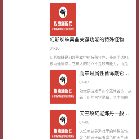
幻影蜘蛛具备关键功能的特殊怪物
04-10
幻影蜘蛛是幻境副本中的特殊怪物，外形半透明，
移动速度快，它最大的特点不是攻击能力，而是具
备破隐功能能识破玩家的隐身术包括道士的单体隐
勋章是属性首饰戴它作
身和集体隐身，还能破除法师的魔法护盾，让隐藏
战同时也可以在作战的
04-07
的玩家或有护盾保护的玩家暴露在攻击范围内。在
过程中让自己得到不同
团队副本或PK中，这个功能可以说是相当关键的，
勋章是游戏里的全属性首饰，从
程度的能力提升
尤其是面对擅长隐身偷袭的道士或依赖护盾扛伤的
新手用的白银勋章，到中期的荣
法师时，幻影蜘蛛能打破对方的战术优势，为己方
誉勋章，再到后期的战神勋章，
创造进攻机会。我第一次在幻境五层遇到幻影蜘蛛
每款勋章都能提升物理攻击、魔
天竺项链能炼丹一般在
时，正和队友用集体隐身术悄悄靠近BOSS，准备
法攻击、道术攻击中的两种或三
打个措手不及，结果一群幻影蜘蛛突然出现，我们
五十级以上的玩家在游
04-06
种。很多玩家戴勋章只当普通首
的隐身效果瞬间被破除，周围的小怪立刻围了…
戏里面都是能够炼丹的
饰，其实戴勋章作战，同时也可
天竺项链是游戏里的特殊首饰，
以在作战的过程中让自己得到不
金色的链子串着绿色的天竺珠，