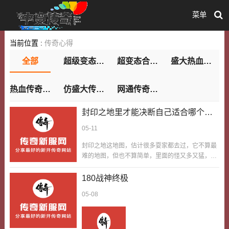
菜单
当前位置 :
传奇心得
全部
超级变态私服
超变态合击传奇私服
盛大热血传奇
热血传奇sf发布
仿盛大传奇私服
网通传奇sf发布网站
封印之地里才能决断自己适合哪个职
业
05-11
封印之地这地图，估计很多耍家都去过，它不算最
难的地图，但也不算简单，里面的怪又多又猛，还
有各种隐藏的挑战，而我觉得，只有在封印之地
里，才能真正决断自己适合哪个职业，才能摸清自
180战神终极
己的玩法风格。我刚耍游戏的时候，不知道自己适
05-08
合耍哪个职业，一会儿耍战士，一会儿耍法师，一
会儿耍道士，越耍越迷茫，直到我去了封印之地。
那时候我耍战士，硬刚封印之地的小怪，虽然能扛
住，但耗血太快，每次都要带好多血瓶，而且遇到