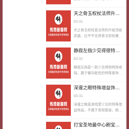
同程度的能力提升比如荣誉
本身只能提升2点道术攻击，却
zhaosf (www.yhqpp.com)勋章
有个隐藏功能能作为炼丹材料，
天之骨玉权杖法师升级
号，作战时每击杀1只怪物，就
和地苦胆雪莲一起炼制高级抗毒
能临时提升1点攻击，最多叠5
神器得要按打法套路性
03-31
药水攻击增益丹等道具。一般在
点，我当年戴这勋章在蜈蚣洞作
实打实去玩
五十级以上的玩家在游戏里面都
天之骨玉权杖是法师的升级顶级
战，叠满5点攻击后，刷怪效率
是能够炼丹的，解锁炼丹术技能
武器，比平平无奇骨玉权杖魔法
快了一倍，还爆了钢手镯。第一
后，就能用天竺项链等材料炼
攻击更顶，还能变少火墙、冰咆
次戴荣誉勋章作战，我没注意能
丹，我当年五十级解锁炼丹术
哮的蓝耗，加快技能放速度，没
力提升，打了只怪物都没发现攻
静寂左指少见得很特效
后，靠天竺项链练了不少药水，
毛病合得来法师群伤强的特点，
击涨了；后来老玩家跟我说：这
打BOSS时帮了大忙。第一次拿
戒指装备特效但是只会
03-31
是法师从大佬升级到顶尖的的一
勋章作战时杀怪能叠攻击，不
到天竺项链，我以为只是普通首
暂时显示无永久
眼认得出武器，就只有过关高阶
同…
静寂左指是一款少见得很特效戒
饰，戴了很久都没发现它的隐藏
副本、闯关祖玛教主级别的
指，属于偏功能性的特殊首饰，
功能。直到五十级解锁炼丹术，
BOSS才有机会获取。好多法师
佩戴后会触发静寂特效，能小幅
NPC提示天竺项链可作为炼丹材
拿到天之骨玉权杖，就只顾着堆
度往下压自个儿被怪物往前冲攻
料，我才知道它的用处。一般在
深邃之眼特殊增益饰品
伤害，无脑放技能群刷，完全浪
击的概率，刷怪时能变少被群殴
五十级以上的玩家在游戏里面都
费了这件神器的优势，得要能够
复古游戏中玩家都想有
03-31
的几率，对脆皮职业特别得很友
是能够炼丹的，我按照NPC的…
按照这样的打法套路性实打实的
更顶成就感
好，爆率低到离谱，全服都没多
深邃之眼是游戏里少见的特殊增
去玩。法师不是靠无脑放技能取
少个，是可遇不可求的少见得很
益饰品，不属于常规套装，佩戴
胜，用起来这把武器的低蓝耗优
道具。好多玩家拿到静寂左指，
后能小幅度提升暴击率和爆率，
势，铺火墙卡位、用冰咆哮覆盖
以为特效是永久起用处的，戴上
还能变猛了技能触发效果，样子
面慢下来，拉扯走位风筝怪物，
打宝圣地最中心刷宝地
就不管不管，随便跑图刷怪，结
独一份，戴在身上辨识度高到离
组队打里控场输出两不误，才能