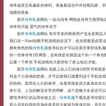
传奇超变态私服多的便利。装备都适合中外挂期玩家，
地图的装备。
新开
传奇私服
网站 一起玩传奇 网热血传奇万能登陆器
传奇毁灭版 霸气的传奇名字
新开
传奇私服
网站 有非常多的萌新用户也全是刚迈
我们在一Start知晓手机游戏的近况下，也全部都是必需
拥有角色的组
传奇私服
发布站合才可以在新开单职业私
的一些体传奇2官网形，也有便是在挑选这个的一个角色
以看一下终究 手机游戏给大家供给了甚么知识才能。
新开
传奇私服
网站 实践上在人们的身180旁另有很
对这个小游戏的把握，才可以使我们感遭到这个手机游
的协助。因而在人们的身旁，会显世很多的大家喜欢在
体引见。上边的解说非常的明晰，这个攻略大全是还可
麼找寻到它的运用价值之后，
传奇私服
下载也是等待我
甚么信息内容的市场价值是对大家较为有保证的，并且