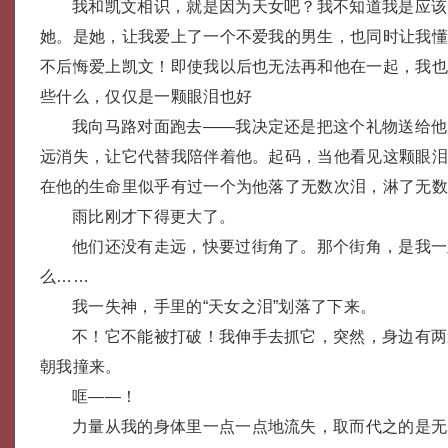
我和凯文相识，就是因为天女吧？我不知道我是应该
她。是她，让我爱上了一个不爱我的男生，也同时让我
不后悔爱上凯文！即使我以后也无法再和他在一起，我
些什么，仅仅是一颗眼泪也好
我向马路对面跑去——我决定还是把这个礼物送给他
远消失，让它代替我陪伴着他。起码，当他看见这颗眼
在他的生命里似乎有过一个为他落了无数次泪，淋了无
雨比刚才下得更大了。
他们还没有走远，快要过街角了。那个街角，是我一
么……
我一失神，手里的“天女之泪”划落了下来。
不！它不能被打破！我伸手去抓它，突然，身边有两
朝我撞来。
哐——！
力量从我的身体里一点一点地流失，取而代之的是无