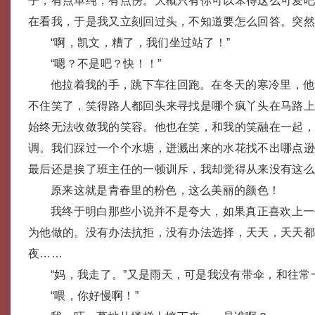
子，有点单纯，有点愣。大概只有你可以苯得这么可爱吧
在看我，于是我又立刻回过头，不知道要怎么回答。突
“啊，凯文，糟了，我们坐过站了！”
“嗯？不是吧？快！！”
他拉着我的手，跳下车往回跑。在冬天的寒冷里，他
不住笑了，笑得路人都回头来寻找是哪个疯丫头在马路
始终无法收敛我的笑容。他也在笑，和我的笑融在一起
调。我们踩过一个个水塘，迸溅出来的水花找不出哪点
最后还是挨了班主任的一顿训斥，我却觉得从来没有这
原来这就是青春里的粉色，这么美丽的颜色！
我终于明白那些小说并不是夸大，如果真正喜欢上一
为他做的。没有办法抗拒，没有办法选择，天天，天天
夜……
“妈，我走了。”又是雨天，可是我没有带伞，和往常
“喂，你好慢啊！”