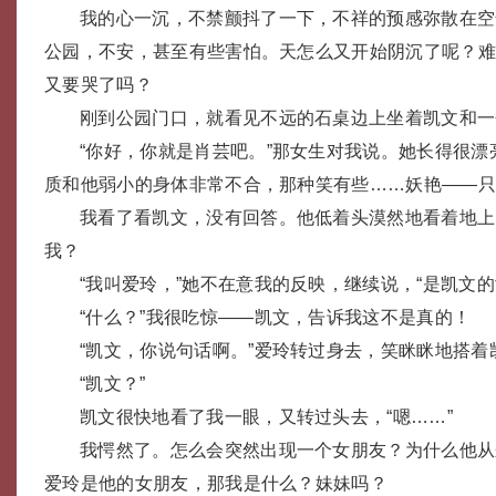
我的心一沉，不禁颤抖了一下，不祥的预感弥散在空
公园，不安，甚至有些害怕。天怎么又开始阴沉了呢？
又要哭了吗？
刚到公园门口，就看见不远的石桌边上坐着凯文和一
“你好，你就是肖芸吧。”那女生对我说。她长得很
质和他弱小的身体非常不合，那种笑有些……妖艳——
我看了看凯文，没有回答。他低着头漠然地看着地上
我？
“我叫爱玲，”她不在意我的反映，继续说，“是凯文的
“什么？”我很吃惊——凯文，告诉我这不是真的！
“凯文，你说句话啊。”爱玲转过身去，笑眯眯地搭着
“凯文？”
凯文很快地看了我一眼，又转过头去，“嗯……”
我愕然了。怎么会突然出现一个女朋友？为什么他从
爱玲是他的女朋友，那我是什么？妹妹吗？