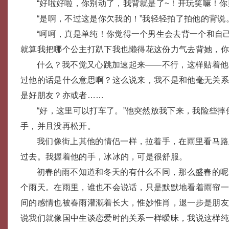
“好啦好啦，你别动了，我背就是了~！开玩笑嘛！你
“是啊，不过这是你欠我的！”我轻轻拍了拍他的背说
“呵呵，真是单纯！你觉得一个男生会去背一个和自
就算我把哪个公主打趴下我也懒得花这份力气去背她，你
什么？我不觉又心跳加速起来——不行，这样贴着他
过他的话是什么意思啊？这么说来，我不是和他毫无关
是好朋友？亦或者……
“好，这里可以打车了。”他突然放我下来，我险些
手，并且没再松开。
我们像街上其他的情侣一样，拉着手，在雨里看马路
过去。我握着他的手，冰冰的，可是很舒服。
初春的雨不知道和冬天的有什么不同，那么盛春的呢
个雨天。在雨里，谁也不会说话，只是默默地看着雨帘
间的感情也被春雨灌溉着长大，惟妙惟肖，退一步是朋
说我们就像国中生谈恋爱时的关系一样暧昧，我说这样