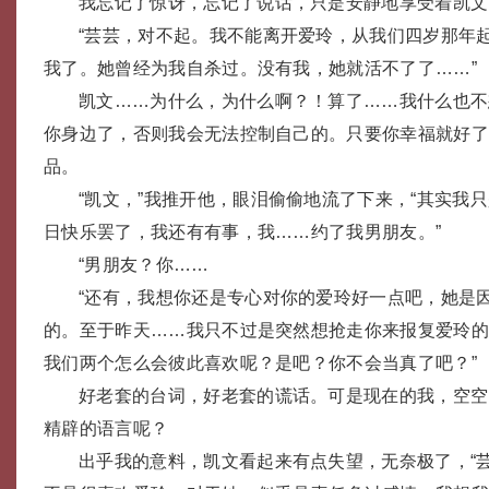
我忘记了惊讶，忘记了说话，只是安静地享受着凯文
“芸芸，对不起。我不能离开爱玲，从我们四岁那年
我了。她曾经为我自杀过。没有我，她就活不了了……”
凯文……为什么，为什么啊？！算了……我什么也不
你身边了，否则我会无法控制自己的。只要你幸福就好
品。
“凯文，”我推开他，眼泪偷偷地流了下来，“其实我
日快乐罢了，我还有有事，我……约了我男朋友。”
“男朋友？你……
“还有，我想你还是专心对你的爱玲好一点吧，她是
的。至于昨天……我只不过是突然想抢走你来报复爱玲
我们两个怎么会彼此喜欢呢？是吧？你不会当真了吧？”
好老套的台词，好老套的谎话。可是现在的我，空空
精辟的语言呢？
出乎我的意料，凯文看起来有点失望，无奈极了，“