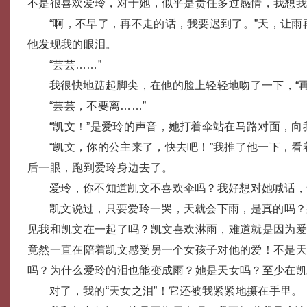
不是很喜欢爱玲，对于她，似乎是责任多过感情，我想我
“啊，不早了，再不走的话，我要迟到了。”天，让
他发现我的眼泪。
“芸芸……”
我很快地踮起脚尖，在他的脸上轻轻地吻了一下，“再
“芸芸，不要离……”
“凯文！”是爱玲的声音，她打着伞站在马路对面，向
“凯文，你的公主来了，快去吧！”我推了他一下，
后一眼，跑到爱玲身边去了。
爱玲，你不知道凯文不喜欢伞吗？我好想对她喊话，
凯文说过，只要爱玲一哭，天就会下雨，是真的吗？
见我和凯文在一起了吗？凯文喜欢淋雨，难道就是因为
竟然一直在陪着凯文感受另一个女孩子对他的爱！不是
吗？为什么爱玲的泪也能变成雨？她是天女吗？至少在
对了，我的“天女之泪”！它还被我紧紧地攥在手里。