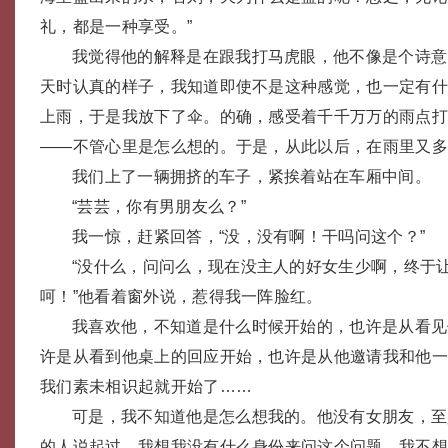
礼，都是一种享受。”
我觉得他的解释是在跟我打马虎眼，他不像是个诗意
天时认真的样子，我知道即使不是这种感觉，也一定有
上雨，于是我放下了伞。的确，感受着千千万万的雨点
——不管心里是怎么想的。于是，从此以后，在雨里又
我们上了一辆拥挤的车子，紧挨着站在车厢中间。
“芸芸，你有男朋友么？”
我一惊，赶紧回答，“没，没有啊！干吗问这个？”
“没什么，问问么，现在没主人的好女生少啊，终于
呵！”他看着窗外说，惹得我一阵脸红。
我喜欢他，不知道是什么时候开始的，也许是从看见
许是从看到他桌上的回应开始，也许是从他邀请我和他
我们素未相识起就开始了……
可是，我不知道他是怎么想我的。他没有女朋友，至
的人说起过，我想我没有什么身份来问这个问题，我不