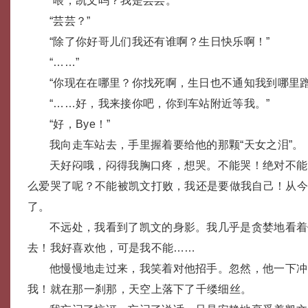
“喂，凯文吗？我是芸芸。”
“芸芸？”
“除了你好哥儿们我还有谁啊？生日快乐啊！”
“……”
“你现在在哪里？你找死啊，生日也不通知我到哪里蹭
“……好，我来接你吧，你到车站附近等我。”
“好，Bye！”
我向走车站去，手里握着要给他的那颗“天女之泪”。
天好闷哦，闷得我胸口疼，想哭。不能哭！绝对不能
么爱哭了呢？不能被凯文打败，我还是要做我自己！从
了。
不远处，我看到了凯文的身影。我几乎是贪婪地看着
去！我好喜欢他，可是我不能……
他慢慢地走过来，我笑着对他招手。忽然，他一下冲
我！就在那一刹那，天空上落下了千缕细丝。