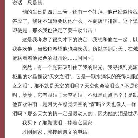
说话，只是笑。
他的生日是四月三号，还有一个礼拜。他已经邀请我
答应了。我还不知道要送他什么，在商店里徘徊。这个
即使是，那么我也决定了要主动出击！
这是我考虑了很久才下的决定，我想和他在一起，以
我喜欢他，当然也希望他也喜欢我。所以等到那天，在
蛋糕看着他褐色的眼睛说……呵呵~！
突然，有一个光斑吸引住了我的眼光。我寻找到光源
柜里的水晶摆设“天女之泪”。它是一颗水滴状的亮得刺眼
女之泪”，那不就是天空的泪吗？天空也会流泪么？不是说
啊，等等，它有眼泪！天空的泪，不就是雨点吗？！是
他喜欢淋雨，是因为在感觉天空的“情”吗？天也像人一
泪吗？那么天女的情一定是最动人的，因为她的泪是世
我买下了那颗眼泪，捧着它回家。
才刚到家，就接到凯文的电话。