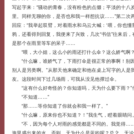
写起字来：“骚动的青春，没有粉色的点缀；平淡的十八
里。同样无聊的你，是否也和我一样想抗议……”第二次
回应：“我举起双臂，对着雨水和乌云大喊：‘喂，你也懂我
鸦，还看得到回复，我便来了兴致，几次“书信”往来后
是那个在雨里等车的呆子……
“喂，大小姐，这么小的雨还打什么伞？这么娇气啊？
“什么嘛，谁娇气了，下雨打伞是很正常的事啊！别
别人是另类啊。”从那天他来确定和他在桌上写字的人是
友。这段时间下过几场雨，可我从没见他撑过伞。
“这有什么好奇怪的？你知道吗，天为什么要下雨？”
“不知道……”
“那……等你知道了你就会和我一样了。”
“什么嘛，原来你也不知道？！”我生气，瞪着眼睛问
“不，因为每个人对雨的感觉都是不同的。我觉得…
海里盛出来的水，否则，天为什么是蓝的呢？总之，无