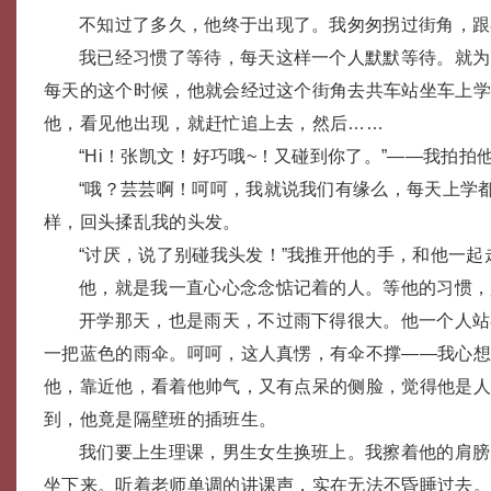
不知过了多久，他终于出现了。我匆匆拐过街角，跟
我已经习惯了等待，每天这样一个人默默等待。就为
每天的这个时候，他就会经过这个街角去共车站坐车上
他，看见他出现，就赶忙追上去，然后……
“Hi！张凯文！好巧哦~！又碰到你了。”——我拍拍
“哦？芸芸啊！呵呵，我就说我们有缘么，每天上学
样，回头揉乱我的头发。
“讨厌，说了别碰我头发！”我推开他的手，和他一起
他，就是我一直心心念念惦记着的人。等他的习惯，
开学那天，也是雨天，不过雨下得很大。他一个人站
一把蓝色的雨伞。呵呵，这人真愣，有伞不撑——我心
他，靠近他，看着他帅气，又有点呆的侧脸，觉得他是
到，他竟是隔壁班的插班生。
我们要上生理课，男生女生换班上。我擦着他的肩膀
坐下来。听着老师单调的讲课声，实在无法不昏睡过去