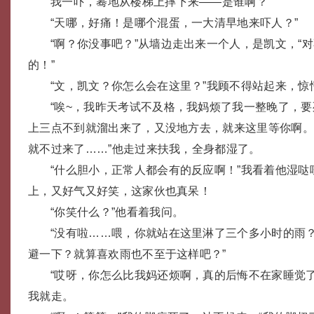
我一吓，蓦地从楼梯上摔下来——是谁啊？
“天哪，好痛！是哪个混蛋，一大清早地来吓人？”
“啊？你没事吧？”从墙边走出来一个人，是凯文，“
的！”
“文，凯文？你怎么会在这里？”我顾不得站起来，惊
“唉~，我昨天考试不及格，我妈烦了我一整晚了，
上三点不到就溜出来了，又没地方去，就来这里等你啊
就不过来了……”他走过来扶我，全身都湿了。
“什么胆小，正常人都会有的反应啊！”我看着他湿
上，又好气又好笑，这家伙也真呆！
“你笑什么？”他看着我问。
“没有啦……喂，你就站在这里淋了三个多小时的雨
避一下？就算喜欢雨也不至于这样吧？”
“哎呀，你怎么比我妈还烦啊，真的后悔不在家睡觉
我就走。