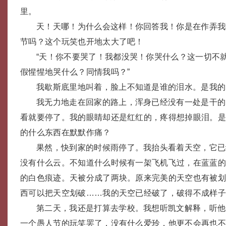
里。
天！天哪！为什么会这样！你回答我！你是在作弄我
节吗？这个玩笑也开地太大了吧！
“天！你不要哭了！我都没哭！你哭什么？这一切不
假惺惺地哭什么？同情我吗？”
我歇斯底里地叫着，脸上不知道是谁的泪水。是我的
我无力地走在回家的路上，浑身已经没有一处是干的
看就要停了。我的眼睛却还是红红的，疼得想掉眼泪。
的什么东西在默默作痛？
果然，快到家的时候雨停了。我抬头看着天空，它已
没有什么云。不知道什么时候有一架飞机飞过，在蓝蓝
的白色痕迹。天被分成了两块。原来完美的天空也有被
西可以把天空划破……我的天空已经破了，破得不成样
第二天，我还是打算去学校。我想听凯文解释，听他
一个愚人节的玩笑罢了，没有什么爱玲，他更不会再也