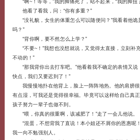
“啊~！等等，”我的脚痛死了，站不起来，“我的脚扭
他看了看我，问：“你有多重？”
“没礼貌，女生的体重怎么可以随便问？”我看着他诡
吗？”
“背你啊，要不然怎么上学？”
“不要~！”我想也没想就说，又觉得太直接，立刻补
不动的！”
“那我背你出去打车吧。”他看着我不确定的表情又说
快点，我们又要迟到了！”
我慢慢地扑在他背上，脸上一阵阵地热。他的肩膀很
有点湿，可我还是觉得很幸福。毕竟可以这样给自己真
孩子努力一辈子也做不到。
“喂，你真的很重啊，该减肥了！”走了一会儿他说。
“混蛋，不想背我了直说！本小姐还不屑你的恩惠呢
我一向不勉强别人。