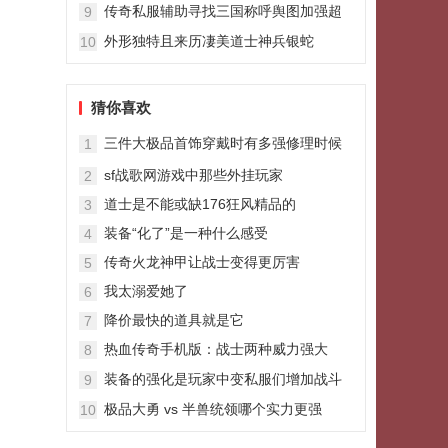
二字id伤感
传奇私服辅助寻找三国称呼舆图加强超
9
强
外形独特且来历凄美道士神兵银蛇
10
猜你喜欢
三件大极品首饰穿戴时有多强修理时候
1
就有多心疼
sf战歌网游戏中那些外挂玩家
2
道士是不能或缺176狂风精品的
3
装备“化了”是一种什么感受
4
传奇火龙神甲让战士变得更厉害
5
我太溺爱她了
6
降价最快的道具就是它
7
热血传奇手机版：战士两种威力强大
8
的“龙字号”技能第二种太秀了
装备的强化是玩家中变私服们增加战斗
9
力的一条重要路线
极品大勇 vs 半兽统领哪个实力更强
10