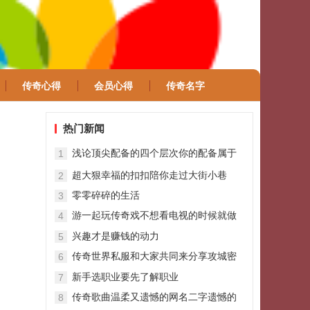
传奇心得
会员心得
传奇名字
热门新闻
浅论顶尖配备的四个层次你的配备属于
1
哪一档
超大狠幸福的扣扣陪你走过大街小巷
2
零零碎碎的生活
3
游一起玩传奇戏不想看电视的时候就做
4
美食吧
兴趣才是赚钱的动力
5
传奇世界私服和大家共同来分享攻城密
6
道的诀窍办法
新手选职业要先了解职业
7
传奇歌曲温柔又遗憾的网名二字遗憾的
8