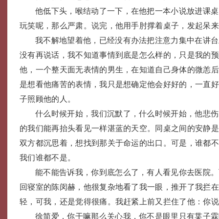
他低下头，喉结动了一下，在他把一本小说放进课桌
玩笑呢，那么严肃。说完，他用手肘撑着桌子，发起呆
我不解地望着他，已经没有办法把注意力集中在讲台
没有再说话，我不知道事情到底是怎么样的，只是我的
他，一个整天面无表情的男生，在知道自己身体的微恙
是想看他痛苦的表情，我只是想确定他会好好的，一直
子照顾他的人。
什么时候开始，我们沉默了，什么时候开始，他悲伤
的我们能再抬头看见一样湛蓝的天空。同桌之间的安静
双方都沉思着，想找到那关于命运的出口。可是，谁都
我们谁都不是。
能不能告诉我，你到底怎么了，有人看见你去医院。
回寝室的陈闵赫，他很复杂地看了我一眼，推开了我拦
轻，可我，还是觉得很痛。我赶紧上前又拦住了他：你
徐简爱，你干嘛那么关心我，你不是眼里只有枼子霖