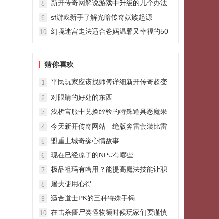
新开传奇网解说游戏中升级的几个办法
8
sf游戏新手了解光暗传奇妖族起源
9
幻境迷宫走法适合爸妈温馨又幸福的50
10
岁爸妈大全
猜你喜欢
平民玩家应该找师傅详细新开传奇超变
1
攻略
对眼睛的好处的东西
2
浅析官服中兑换经验的特殊道具恶魔果
3
实
今天新开传奇网站：绝版奔雷套装比雷
4
霆套装更上档次它有隐藏属性吗
盟重土城奇缘心情故事
5
现在已经凉了的NPC有哪些
6
极品祖玛有啥用？能提高魔法技能让职
7
业属性更强呢
屠夫使用心得
8
适合道士PK的三种特殊手镯
9
在击杀僵尸类怪物额时候玩家们要谨慎
10