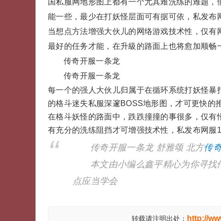
国私服网地形图上都有一个尤其难洗练的难题，
能一些，最少在打妖怪层面可有据可依，私发布网
当想点方法增强大伙儿的网络游戏技术性，仅有网
最好的任务才能，在升級的路面上也将愈加顺畅
传奇开服一条龙
传奇开服一条龙
每一个的强人大伙儿归属于在循环系统打妖怪暴
的格斗迷失私服深邃BOSS地形图，才可更快的
在格斗妖怪的路面中，跌跌撞撞的事很多，仅有
有充分的洗练阻挡才可增强技术性，私发布网服1
传奇开服一条龙 舒雅颂 北方
传
本文由小编么鑫平精心为你寻找传
点应当学会
http://w
转载请注明出处：