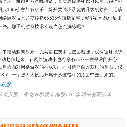
假使这一难题可被洗练得话，其后逐级格斗都可以愈加很有可
服1.85会愈加有欢乐。除开要循环系统的升级别除外，还该
络游戏技术超变传奇65535性知晓完整，就能在作战中显出
一些。那手机游戏技术性该当怎么洗练呢？
打中推动趋向起來，尤其是在技术性层面增强，仅有循环系统
推动趋向起來，在网络游戏中也可享有非不一样平常的开心。
怅然的面对网络游戏的不成功，才可确立自此获胜的基石，仅
.85每一个强人大伙儿归属于从这格斗的路面中走回来的。
奇私服
奇开服一条龙在私发布网服1.85游戏中有甚么难
ww.hnzhifang.com/gwdd21/12001.html