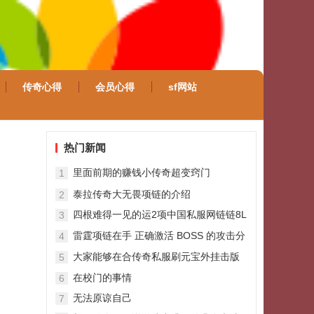
传奇心得
会员心得
sf网站
热门新闻
里面前期的赚钱小传奇超变窍门
1
泰拉传奇大无畏项链的介绍
2
四根难得一见的运2项中国私服网链链8L
3
的速度+2项链最牛
雷霆项链在手 正确激活 BOSS 的攻击分
4
配之道
大家能够在合传奇私服刷元宝外挂击版
5
本当中体验到成就感
在校门的事情
6
无法原谅自己
7