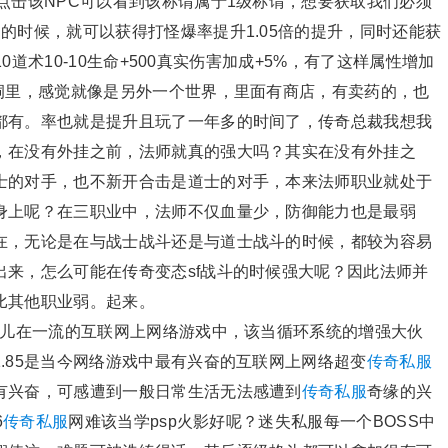
点击该NPC可以看到该称谓属于1级称谓，想要获取我们必须
的时候，就可以获得打怪爆率提升1.05倍的提升，同时还能获
10道术10-10生命+500真实伤害加成+5%，有了这样属性增加
洞里，感觉就像是另外一个世界，里面有商店，有卖药的，也
都有。率也就是提升且玩了一年多的时间了，传奇总裁我想我
，在没有外挂之前，法师就真的强大吗？其实在没有外挂之
士的对手，也不新开合击是道士的对手，本来法师职业就处于
身上呢？在三职业中，法师不仅血量少，防御能力也是最弱
在，无论是在与战士战斗还是与道士战斗的时候，都较为容易
来，怎么可能在传奇变态sf战斗的时候强大呢？因此法师并
比其他职业弱。起来。
大伙儿在一流的互联网上网络游戏中，该当循环系统的增强大伙
.85是当今网络游戏中最有兴奋的互联网上网络超变
传奇私服
有兴奋，可感遭到一般日常生活无法感遭到
传奇私服
奇缘的兴
6
传奇私服
网难该当学psp火影好呢？迷失私服每一个BOSS中