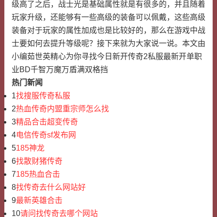
级高了之后，战士光是基础属性就是有很多的，并且随着
玩家升级，还能够有一些高级的装备可以佩戴，这些高级
装备对于玩家的属性加成也是比较好的，那么在游戏中战
士要如何去提升等级呢？接下来就为大家说一说。本文由
小编茹世英精心为你寻找今日新开传奇2私服最新开单职
业BD千智万魔万盾满双格挡
热门新闻
1
找搜服传奇私服
2
热血传奇内盟重宗师怎么找
3
精品合击超变传奇
4
电信传奇sf发布网
5
185神龙
6
找散财猪传奇
7
185热血合击
8
找传奇去什么网站好
9
最新英雄合击
10
请问找传奇去哪个网站