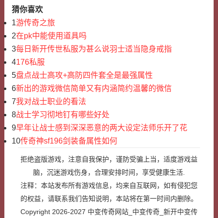
猜你喜欢
1
游传奇之旅
2
在pk中能使用道具吗
3
每日新开传世私服为甚么说羽士适当隐身戒指
4
176私服
5
盘点战士高攻+高防四件套全是最强属性
6
新出的游戏微信简单又有内涵简约温馨的微信
7
我对战士职业的看法
8
战士学习彻地钉有哪些好处
9
早年让战士感到深深恶意的两大设定法师乐开了花
10
传奇神sf196剑装备属性如何
拒绝盗版游戏，注意自我保护，谨防受骗上当，适度游戏益
脑，沉迷游戏伤身，合理安排时间，享受健康生活.
注释：本站发布所有游戏信息，均来自互联网，如有侵犯您
的权益，请联系我们告知说明，本站将在第一时间内删除。
Copyright 2026-2027
中变传奇网站_中变传奇_新开中变传