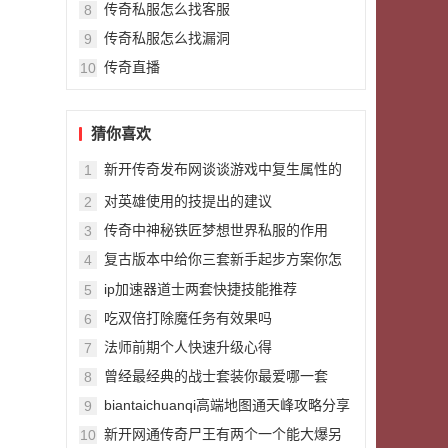
传奇私服怎么找客服
8
传奇私服怎么找漏洞
9
传奇直播
10
猜你喜欢
新开传奇发布网谈谈游戏中复生属性的
1
弱小
对英雄使用的技提出的建议
2
传奇中神秘铁匠梦想世界私服的作用
3
复古版本中给你三套新手起步方案你怎
4
么选择
ip加速器道士两套快捷技能推荐
5
吃双倍打除魔任务有效果吗
6
法师前期个人快速升级心得
7
曾经最经典的战士套装你最爱哪一套
8
biantaichuanqi高端地图通天峰攻略分享
9
新开网通传奇尸王有两个一个能大爆另
10