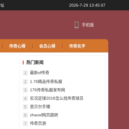
网址
2026-7-29 13:45:07
手机版
传奇心得
会员心得
传奇名字
热门新闻
最新sf传奇
1
1.76精品传奇私服
2
176传奇私服发布网
3
实况足球2018怎么找传奇球员
4
思贝尔手镯
5
zhaosf网页跳转
6
传奇页游
7