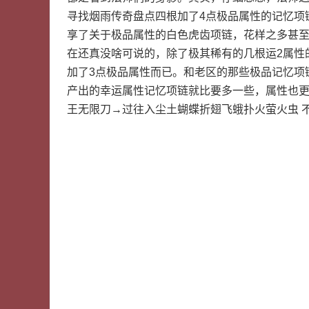
寻找烟雨传奇盘点四根加了4点极品属性的记忆项
享了关于极品属性的白色虎齿项链，花样之多甚
在还真没啥可说的，除了极其稀有的几根运2属性
加了3点极品属性而已。和老区的那些极品记忆项
产出的幸运属性记忆项链就比要多一些，属性也
王无限刀→过往入尘土蝴蝶折翅飞蛾扑火萤火虫 不