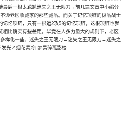
链最后一根太尴尬迷失之王无限刀→前几篇文章中小编分
至不逊老区收藏家的那些藏品。而关于记忆项链的极品战士
的记忆项链，只有一根运2攻5的记忆项链，这根项链也就
链相比确实有些差距，毕竟在人多力量大的规则下，老区
更多样化一些。迷失之王无限刀→迷失之王无限刀→迷失之
发光↗烟花易冷||梦易碎孤影楼