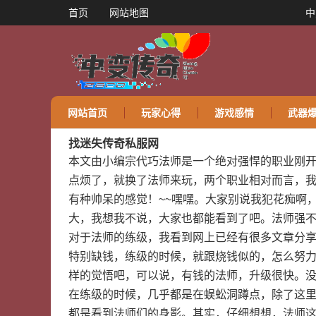
首页
网站地图
中
网站首页
玩家心得
游戏感情
武器
找迷失传奇私服网
本文由小编宗代巧法师是一个绝对强悍的职业刚开
点烦了，就换了法师来玩，两个职业相对而言，
有种帅呆的感觉！~~嘿嘿。大家别说我犯花痴啊
大，我想我不说，大家也都能看到了吧。法师强
对于法师的练级，我看到网上已经有很多文章分
特别缺钱，练级的时候，就跟烧钱似的，怎么努
样的觉悟吧，可以说，有钱的法师，升级很快。
在练级的时候，几乎都是在蜈蚣洞蹲点，除了这
都是看到法师们的身影。其实，仔细想想，法师