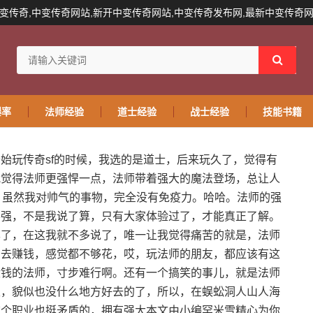
变传奇,中变传奇网站,新开中变传奇网站,中变传奇发布网,最新中变传奇
爆率
法师经验
道士经验
战士经验
技能书籍
始玩传奇sf的时候，我选的是道士，后来玩久了，觉得有
我觉得法师更强悍一点，法师带着强大的魔法登场，总让人
，虽然我对帅气的事物，完全没有免疫力。哈哈。法师的强
不强，不是我说了算，只有大家体验过了，才能真正了解。
享了，在这我就不多说了，唯一让我觉得痛苦的就是，法师
力去赚钱，感觉都不够花，哎，玩法师的朋友，都应该有这
没钱的法师，寸步难行啊。还有一个搞笑的事儿，就是法师
里，貌似也没什么地方好去的了，所以，在蜈蚣洞人山人海
这个职业也挺矛盾的，拥有强大本文由小编罕米雪精心为你