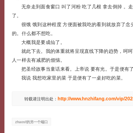
无奈走到面食窗口 叫了河粉 吃了几根 拿去倒掉 。
了。
很饿 饿到这种程度 方便面被我吃的看到就放弃了念
的。什么都不想吃。
大概我是要成仙了。
就此下去。我的体重就将呈现直线下降的趋势，呵呵
人一样去有减肥的烦恼。
把圣经故事当童话来看。上帝说 要有光。于是便有
我说 我想吃家里的菜 于是便有了一桌好吃的菜。
http://www.hnzhifang.com/vip/20
转载请注明出处：
zhaosf的另一个端口