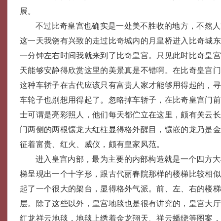
展。
不过比奇皇宫也确实是一处美不胜收的地方，不然人
这一天我饶有兴致的走过比奇城内的月皇桥进入比奇城
一分钟左右时间我就来到了比奇皇宫。只见此时比奇皇
天能够安静得欣赏这里的美景真是不错啊。在比奇皇宫
这种车轿子在古代应该只有富贵人家才能够用得起的，
车轮子也别想用得起了。忽略掉车轿子，在比奇皇宫门
士可谓是亮彩照人，他们每天都伫立在这里，颇有关云
门两侧的两根镶龙大红柱显得格外醒目，镶嵌的龙乃是
征着富贵、红火、威仪，颇有皇家风范。
进入皇宫内部，最为主要的内部构造就是一个四方大
梯呈现出一个十字形，跟古代丽春院那样的楼梯比较相
起了一个很大的架台，显得格外气派。前、左、右的楼
层。除了这些以外，皇宫地毯也是很有讲究的，皇宫大
红龙祥云地毯，地毯上绣着金龙翔天、祥云蟠绕等图案