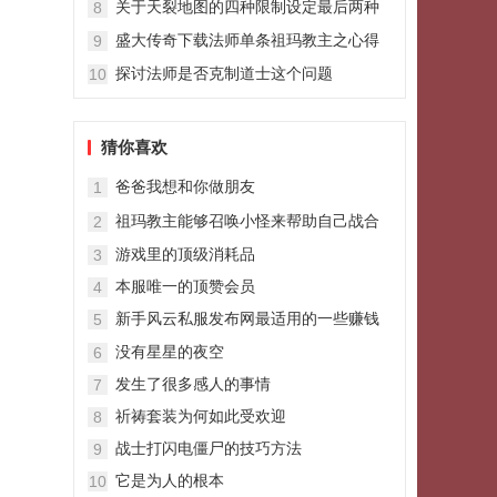
关于天裂地图的四种限制设定最后两种
8
难度太大
盛大传奇下载法师单条祖玛教主之心得
9
体会
探讨法师是否克制道士这个问题
10
猜你喜欢
爸爸我想和你做朋友
1
祖玛教主能够召唤小怪来帮助自己战合
2
击sf斗
游戏里的顶级消耗品
3
本服唯一的顶赞会员
4
新手风云私服发布网最适用的一些赚钱
5
的手法
没有星星的夜空
6
发生了很多感人的事情
7
祈祷套装为何如此受欢迎
8
战士打闪电僵尸的技巧方法
9
它是为人的根本
10