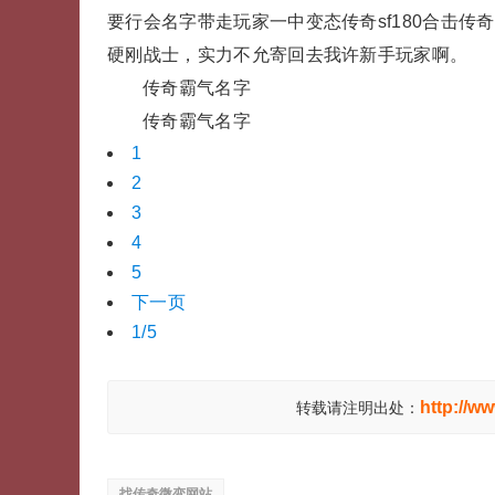
要行会名字带走玩家一中变态传奇sf180合击传奇
硬刚战士，实力不允寄回去我许新手玩家啊。
传奇霸气名字
传奇霸气名字
1
2
3
4
5
下一页
1/5
http://w
转载请注明出处：
找传奇微变网站