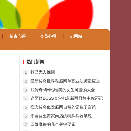
传奇心得
会员心得
sf网站
热门新闻
我已无力挽回
1
最新传奇世界私服网单职业法师最应当
2
进修的两个技艺是什
找传奇sf网站唯美的女生可爱的大全
3
这两处BOSS巢穴都刷新两只教主你还记
4
得吗
变态传奇似发服网自然的记住了言第一
5
次加言的
来自盟重黄家肉店的特殊兵器破魂
6
四阶魔修的几个关键要素
7