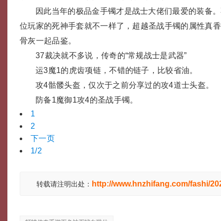
因此当年的极品金手镯才是战士大佬们最爱的装备。
位玩家的死神手套就不一样了，超越圣战手镯的属性真
骨灰一起品鉴。
37裁决就不多说，传奇的“常规战士是武器”
运3魔1的虎齿项链，不错的链子，比较省油。
攻4骷髅头盔，仅次于之前分享过的攻4道士头盔。
防备1魔御1攻4的圣战手镯。
1
2
下一页
1/2
http://www.hnzhifang.com/fashi/2
转载请注明出处：