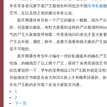
年非常多老玩家守着尸王殿很长时间也没中国
传奇私服
能
艺书，足以见得之前的爆出有多么低。
新开网通传奇另有一个尸王的爆出一般般，或许产出
的，但是爆出极低，有时大家看到这样的产出都感到Was
气的尸王大家都直呼倒霉，毕竟满地闪闪发光才是大家
尸王从外观，属性，称号，血量方面看和能大爆的尸王
是不可能的。
新开网通传奇当年小编在一些好私服版本的确在尸王
包场，的确阅历了以上两个尸王，获得了各类高级技艺
此也要说明一下，早年的至尊精品176尸王殿外面是没有3
些超级技艺书都是在各大BOSS身上才有概率掉落的。
年在尸王殿的岁月呢？欢送大家留言沟通。
1
2
下一页