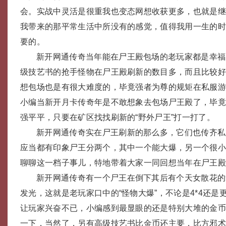
会。实战中灵活是很重我也变态网想收获更多，也就是
我带来的那平常生活中所没有的感觉，值得我用一生的
要的。
新开网通传奇当年能在尸王殿包场的老玩家都是幸福
级技艺书的抢手怪物在尸王殿刷新的数目多，而且比较
想包场也是有很大难度的，毕竟强者为尊的规矩在私服
小编当新开月卡传奇年是不敢想象去包场尸王殿了，毕
强平平，只要在矿区找找刷新的“野外尸王”打一打了。
新开网通传奇实在尸王刷新的那么多，它们也传齐私
应当都有印象尸王分两个，其中一个能大爆，另一个很
聊聊这一档子事儿，特地带着大家一同回想当年在尸王
新开网通传奇有一个尸王在倒下其后有个天女散花的
发光，这就是老玩家口中的“怪物大爆”，不论是4*4还是
让玩家兴奋不已，小编感到最显眼的还是特别大堆的金
一下，当然了，另有高级技艺书比金币还主要，比方邪