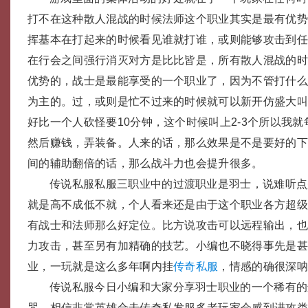
打不在这种散人混战的时候法师这个职业其实是最有优
挥基本在打起来的时候看见谁就打谁，或则能够攻击到
在行会之间强行消灭对方是比比皆是，所有散人混战的
优势的，战士是最能享受的一个职业了，因为不管打什
为主的。过，或则是忙不过来的时候就可以新开仿盛大
好比一个人砍怪要10分钟，这个时候叫上2-3个所以我
然后赚钱，弄装备。人来的话，那么效果是不是要好的
间的辅助翻倍的话，那么战斗力也会提升很多。
传说私服私服三职业中的过渡职业是羽士，说难听点
就是高不成低不就，个人看来还是由于这个职业各方超
有战士和法师那么好定位。比方说攻击可以远程输出，
力攻击，甚至另有加精确的技艺。小编也不晓得事先是
业，一玩就是这么多年啊内挂
传奇私服
，情感的确很深
传说私服今日小编和大家分享羽士职业的一个稀有的
咒，相信非常英雄合击传奇私发服多老玩家会感到进攻