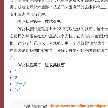
类，或者法师邪术盾那个技艺吗？困魔咒怎么能算得上
听小编为你渐渐分解。
传说私服
第一，技艺引见
传说私服困魔咒是羽士28级可以进修的技艺，这个
在发挥的时候会在空中立起八个光柱，在光柱以内的怪
携。这个技艺看起来十分炫酷，用一个词就是“画地为牢
在练级爆装备的时候效果十分好，哪怕不打怪的时候独
在。
传说私服
第二，进攻类技艺
1
2
下一页
1/2
http://www.hnzhifang.com/gwd
转载请注明出处：