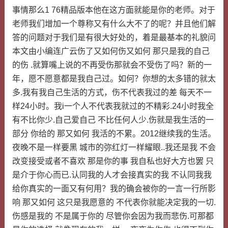
事情那么1 76精品版本他在这方面就能是你的老师。对于
老师我们增加一个尊称又有什么大不了的呢？并且他们解
答的问题对于我们是有很大好处的，着是最基本的礼貌问
本文由小编连广云伤了又如何伤又如何 那只是我的自己
的伤 .就算嘴上说的不再受伤那就会不受伤了吗？新的一
年，愿不愿意都是我自己过。如何？你想的太多错的就太
多.我有我自己生活的方式，伤不代表我过的差 每天不一
样24小时。我i一个人不代表我就过的不精彩.24小时我全
有不比你少.自己爱自己 不比任何人少.伤就是我生活的一
部分 你给的 那又如何 我活的不累。2012继续我的生活。
夜晚不是一样要黑 城市的弥红灯一样耀眼..我还是我 不会
改变接受或者不喜欢 那是你的事 我自私也好大方也罢 只
是介于你心而已.认同我的人才会接真实的我 不认同我我
给你真实的一面又有何用？我的确会被你的一言一行所影
响 那又如何 这只是我愿意的 不代表你就能决定我的一切.
伤感是我的 不是属于你的 尽管你会因为我而悲伤.可那都