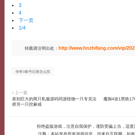
3
4
下一页
1/4
http://www.hnzhifang.com/vip/20
转载请注明出处：
传奇3账号记录怎么找
上一篇
差别巨大的两只私服源码同源怪物一只专克法
魔御4攻1黑铁1
师另一只挖麻戒
拒绝盗版游戏，注意自我保护，谨防受骗上当，适度
注释：本站发布所有游戏信息，均来自互联网，如有