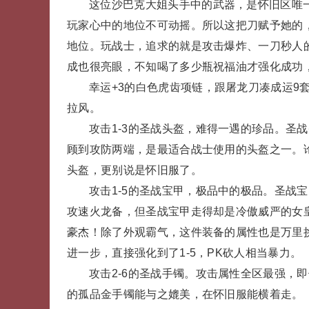
这位沙巴克大姐头手中的武器，是怀旧区唯
玩家心中的地位不可动摇。所以这把刀赋予她的
地位。玩战士，追求的就是攻击爆炸、一刀秒人的
成也很亮眼，不知喝了多少瓶祝福油才强化成功
幸运+3的白色虎齿项链，跟屠龙刀凑成运9
拉风。
攻击1-3的圣战头盔，难得一遇的珍品。圣
顾到攻防两端，是最适合战士使用的头盔之一。论
头盔，更别说是怀旧服了。
攻击1-5的圣战宝甲，极品中的极品。圣战
攻速火龙备，但圣战宝甲走得却是冷傲威严的女
豪杰！除了外观霸气，这件装备的属性也是万里挑
进一步，直接强化到了1-5，PK砍人相当暴力。
攻击2-6的圣战手镯。攻击属性全区最强，
的孤品金手镯能与之媲美，在怀旧服能横着走。