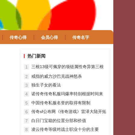
传奇心得
会员心得
传奇名字
热门新闻
三根13级可佩穿的项链属性奇异第三根
1
曾火爆全服
戒指的威力沙巴克战神怒杀
2
独生子女的看法
3
诺传奇传奇私服玛爆率特别根据时间来
4
定
中国传奇私服名誉的取得有限制
5
传奇sf公布网《传奇游戏》雷泽大陆开拓
6
者是什么？开拓者玩法介绍
白日门宝箱的位置分部和价值
7
凌云传奇等级对战士职业十分的主要
8