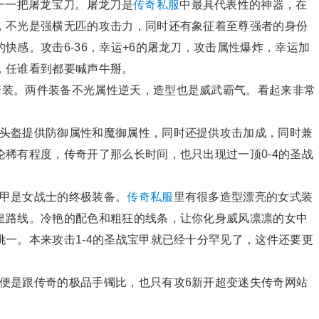
一一把屠龙宝刀。屠龙刀是
传奇私服
中最具代表性的神器，在
，不光是强横无匹的攻击力，同时还有象征着至尊强者的身份
快感。攻击6-36，幸运+6的屠龙刀，攻击属性爆炸，幸运加
，任谁看到都要喊声牛掰。
套装。两件装备不光属性逆天，造型也是威武霸气。看起来非常
战头盔提供防御属性和魔御属性，同时还提供攻击加成，同时兼
稀有程度，传奇开了那么长时间，也只出现过一顶0-4的圣战
宝甲是女战士的终极装备。
传奇私服
里有很多造型漂亮的女式装
皇路线。冷艳的配色和粗狂的线条，让你化身威风凛凛的女中
一。本来攻击1-4的圣战宝甲就已经十分罕见了，这件还要更
即便是跟传奇的极品手镯比，也只有攻6新开超变迷失传奇网站