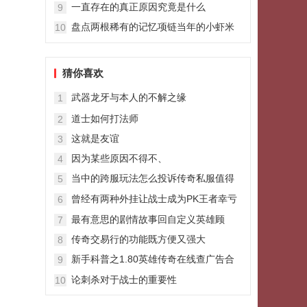
一直存在的真正原因究竟是什么
9
盘点两根稀有的记忆项链当年的小虾米
10
和8L都没有
猜你喜欢
武器龙牙与本人的不解之缘
1
道士如何打法师
2
这就是友谊
3
因为某些原因不得不、
4
当中的跨服玩法怎么投诉传奇私服值得
5
大家尝试
曾经有两种外挂让战士成为PK王者幸亏
6
都被封了
最有意思的剧情故事回自定义英雄顾
7
传奇交易行的功能既方便又强大
8
新手科普之1.80英雄传奇在线查广告合
9
击游戏是什么
论刺杀对于战士的重要性
10