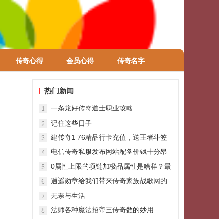
传奇心得
会员心得
传奇名字
热门新闻
一条龙好传奇道士职业攻略
1
记住这些日子
2
建传奇1 76精品行卡充值，送王者斗笠
3
电信传奇私服发布网站配备价钱十分昂
4
贵的职业
0属性上限的项链加极品属性是啥样？最
5
后两根价值过万
逍遥勋章给我们带来传奇家族战歌网的
6
优势
无奈与生活
7
法师各种魔法招帝王传奇数的妙用
8