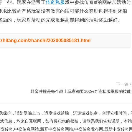
好一些。玩家在游帝王
传奇私服
戏中参找传奇sf的网站加活动时
要求比较的严格玩家没有做完的话可能什么奖励也得不到还浪
奖励的，玩家对活动的完成度越高能得到的活动奖励越好。
nzhifang.com/zhanshi/202005085181.html
下一篇
野蛮冲撞是每个战士玩家都要102w奇迹私服掌握的技能
我保护，谨防受骗上当，适度游戏益脑，沉迷游戏伤身，合理安排时间，
戏信息，均来自互联网，如有侵犯您的权益，请联系我们告知说明，本站
中变传奇,中变传奇网站,新开中变传奇网站,中变传奇发布网,最新中变传奇