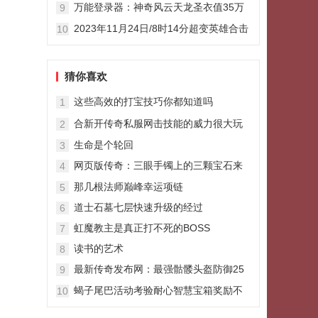
万能登录器：神奇风云天龙圣衣值35万
9
有人花68万都没有获得
2023年11月24日/8时14分超变英雄合击
10
传奇私服
猜你喜欢
这些高效的打宝技巧你都知道吗
1
合新开传奇私服网击技能的威力很大玩
2
家们一定要学习
生命是个轮回
3
网页版传奇：三眼手镯上的三颗宝石来
4
历可不简单难怪实力那么强
那几根法师巅峰幸运项链
5
道士石墓七层快速升级的经过
6
虹魔教主是真正打不死的BOSS
7
读书的艺术
8
最新传奇发布网：最强骷髅头盔防御25
9
魔法05阿酷羡慕了
蝎子尾巴活动考验耐心智慧宝箱奖励不
10
简单