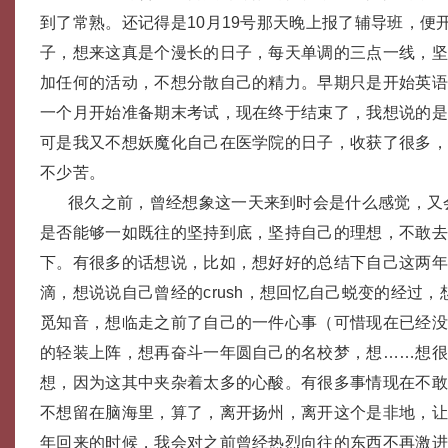
到了常熟。还记得是10月19号那天晚上报了辅导班，便
子，想来这真是个漫长的日子，每天单调的三点一线，
加任何的活动，不想分散自己的精力。早期只是开始英
一个月开始准备期末考试，现在终于结束了，我想说的
可是我又不想妖魔化自己在医学院的日子，收获了很多
不少苦。
很久之前，曾经想象这一天来到时会是什么感觉，又
是否能够一如既往的坚持到底，坚持自己的理想，不敢
下。有很多的话想说，比如，想好好的总结下自己这两
滴，想说说自己曾经的crush，想回忆自己蜕变的经过
觅知音，想临走之前了自己的一件心事（可惜现在已经
的轻装上阵，想再奋斗一年圆自己的名校梦，想……想
想，因为这其中夹杂着太多的心酸。有很多事情现在不
不想留在脑海里，算了，离开扬州，离开这个是非地，
年回来的时候，我会对之前曾经热烈向往的东西不再激