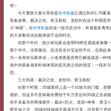
惜！
今天要跟大家分享的是
传奇私服
公测之际到1.76重
装备故事。裁决之杖、骨玉权杖、龙纹剑在这个时期是
大“神器”，在
传奇私服
的这一段历史当中，有着最多离奇
的大多数传说也都来源于这段时光。
在那个年代，很少有玩家会使用RMB交易或者衡量
那个年代，没有微信、也没有支付宝这些平台，交易起
为一名骨灰玩家来说，小老弟更愿意将它解读成是一种
戏中的装备很多时候体现的是兄弟之间的情谊；一段岁
想。
三大利器：裁决之杖、龙纹剑、骨玉权杖
在那个时期，35级算得上是一个比较大的门槛，想
易的，但这并不意味着你费劲千辛万苦达到35级之后就
你不具备另外两项硬件：裁决+烈火、龙纹+神兽、骨玉
图开放之后，35级的技能就不再遥不可及，但是那三把