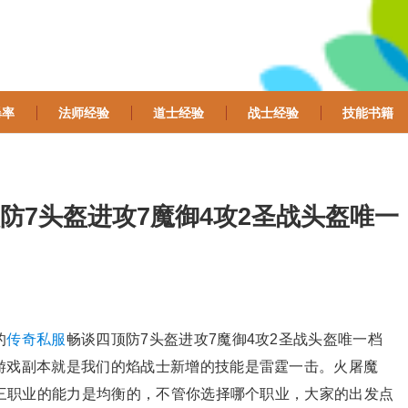
爆率
法师经验
道士经验
战士经验
技能书籍
防7头盔进攻7魔御4攻2圣战头盔唯一
的
传奇私服
畅谈四顶防7头盔进攻7魔御4攻2圣战头盔唯一档
游戏副本就是我们的焰战士新增的技能是雷霆一击。火屠魔
三职业的能力是均衡的，不管你选择哪个职业，大家的出发点