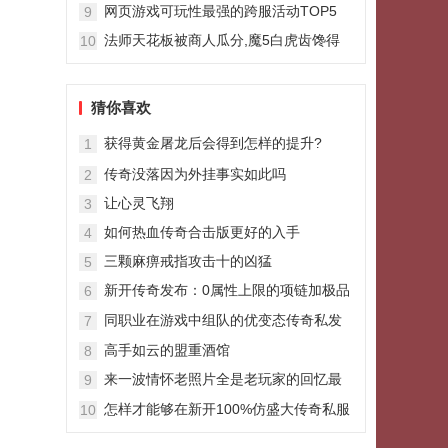
一任沙城主风之邪天王
网页游戏可玩性最强的跨服活动TOP5
9
法师天花板被商人瓜分,魔5白虎齿馋得
10
人流口水,戒指更是亮点
猜你喜欢
获得黄金屠龙后会得到怎样的提升?
1
传奇没落因为外挂事实如此吗
2
让心灵飞翔
3
如何热血传奇合击版更好的入手
4
三颗麻痹戒指攻击十的凶猛
5
新开传奇发布：0属性上限的项链加极品
6
属性是啥样最后两根价值过万
同职业在游戏中组队的优变态传奇私发
7
布网服劣分析
高手如云的盟重酒馆
8
来一波情怀老照片全是老玩家的回忆最
9
后一张泪目了
怎样才能够在新开100%仿盛大传奇私服
10
发布网站游戏里面打到月魔蜘蛛