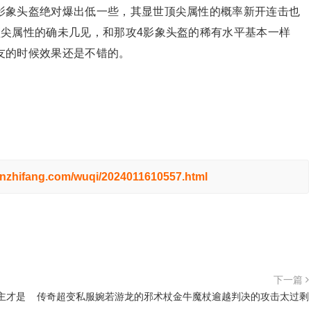
影象头盔绝对爆出低一些，其显世顶尖属性的概率新开连击也
顶尖属性的确未几见，和那攻4影象头盔的稀有水平基本一样
友的时候效果还是不错的。
hnzhifang.com/wuqi/2024011610557.html
下一篇
主才是
传奇超变私服婉若游龙的邪术杖金牛魔杖逾越判决的攻击太过剩