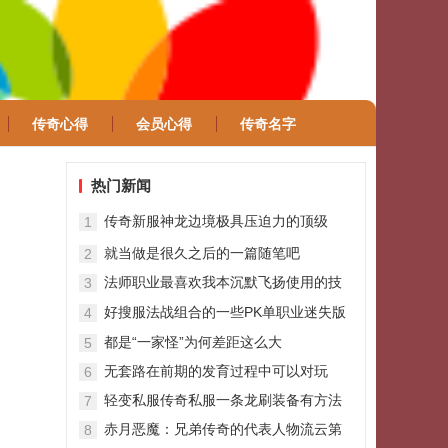
传奇心得
会员心得
传奇名字
热门新闻
传奇新服神龙边境极具压迫力的顶级
1
BOSS——蛮荒之王
就当做是很久之后的一篇随笔吧
2
法师职业最喜欢我本沉默飞扬使用的技
3
能冰咆哮
好搜服法战组合的一些PK单职业迷失版
4
本经历
都是“一家怪”为何差距这么大
5
无套路在前期的发育过程中可以对玩
6
轻变私服传奇私服一条龙刷装备有方法
7
赤月恶魔：兄弟传奇的代表人物流云第
8