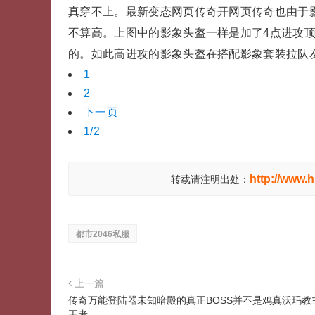
真穿不上。最新变态网页传奇开网页传奇也由于
不算高。上图中的影象头盔一样是加了4点进攻
的。如此高进攻的影象头盔在搭配影象套装拉队
1
2
下一页
1/2
http://www.
转载请注明出处：
都市2046私服
上一篇
传奇万能登陆器未知暗殿的真正BOSS并不是鸡真沃玛教
王者