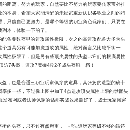
间的距离，努力的玩家，自然要比不努力的玩家要传家宝外挂
业的本身，希望大家能清醒的朱经武重新认识各职业之间的特
强，只能自己更努力。是哪个等级的职业角色玩家们，只要在
戏副本，体验一下的了。
的配备要数盔甲的进攻属性极限，次之的高进攻配备大多为头
这个道具另有可能加魔道攻的属性，绝对而言又比较平衡一
进攻属性极限了，但是另有些顶尖属性的头盔比它们的根底属性
顶防7头盔，进攻7魔御4攻2圣战头盔唯一档！
头盔，也是合适三职业玩家佩穿的道具，其张扬的造型的确十
概率多一些，不过像上图中加了4点进攻顶尖属性上限的骷髅头
私服发布网或者法师佩穿的话那实战效果最好了，战士玩家佩穿
平衡的头盔，只不过有点稍重，一些法道玩家等级不够的话还