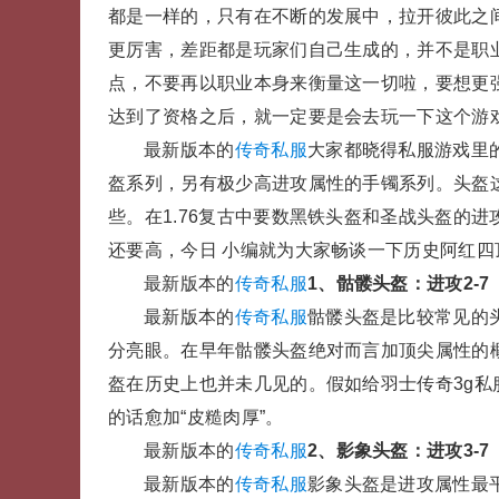
都是一样的，只有在不断的发展中，拉开彼此之
更厉害，差距都是玩家们自己生成的，并不是职
点，不要再以职业本身来衡量这一切啦，要想更
达到了资格之后，就一定要是会去玩一下这个游
最新版本的
传奇私服
大家都晓得私服游戏里
盔系列，另有极少高进攻属性的手镯系列。头盔
些。在1.76复古中要数黑铁头盔和圣战头盔的
还要高，今日 小编就为大家畅谈一下历史阿红四
最新版本的
传奇私服
1、骷髅头盔：进攻2-7
最新版本的
传奇私服
骷髅头盔是比较常见的
分亮眼。在早年骷髅头盔绝对而言加顶尖属性的
盔在历史上也并未几见的。假如给羽士传奇3g
的话愈加“皮糙肉厚”。
最新版本的
传奇私服
2、影象头盔：进攻3-7
最新版本的
传奇私服
影象头盔是进攻属性最